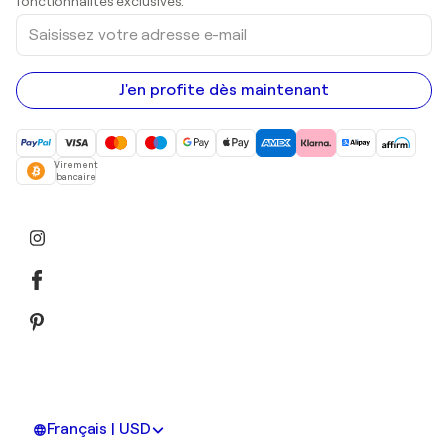
fonctionnalités exclusives.
Saisissez
votre
adresse
e-
mail
J'en profite dès maintenant
Virement
bancaire
Français | USD