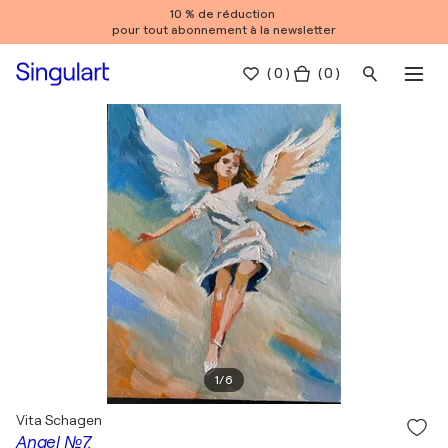
10 % de réduction
pour tout abonnement à la newsletter
(
0
)
( 0 )
1
/
6
Vita Schagen
Angel №7.