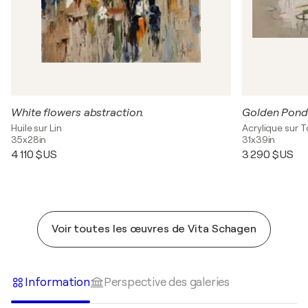
White flowers abstraction.
Golden Pond.
Huile sur Lin
Acrylique sur T
35x28in
31x39in
4 110 $US
3 290 $US
Voir toutes les œuvres de Vita Schagen
Information
Perspective des galeries