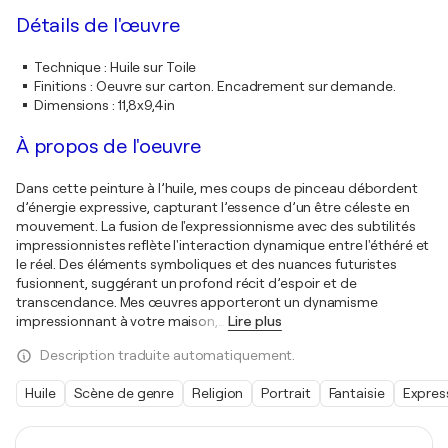
Détails de l'œuvre
Technique
:
Huile sur Toile
Finitions
:
Oeuvre sur carton. Encadrement sur demande.
Dimensions
:
11,8x9,4in
À propos de l'oeuvre
Dans cette peinture à l’huile, mes coups de pinceau débordent
d’énergie expressive, capturant l’essence d’un être céleste en
mouvement. La fusion de l'expressionnisme avec des subtilités
impressionnistes reflète l'interaction dynamique entre l'éthéré et
le réel. Des éléments symboliques et des nuances futuristes
fusionnent, suggérant un profond récit d’espoir et de
transcendance. Mes œuvres apporteront un dynamisme
impressionnant à votre maison,
…
Lire plus
Description traduite automatiquement.
Huile
Scène de genre
Religion
Portrait
Fantaisie
Expres