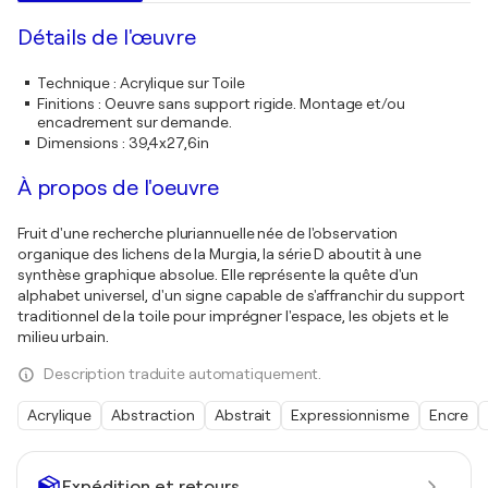
Détails de l'œuvre
Technique
:
Acrylique sur Toile
Finitions
:
Oeuvre sans support rigide. Montage et/ou
encadrement sur demande.
Dimensions
:
39,4x27,6in
À propos de l'oeuvre
Fruit d'une recherche pluriannuelle née de l'observation
organique des lichens de la Murgia, la série D aboutit à une
synthèse graphique absolue. Elle représente la quête d'un
alphabet universel, d'un signe capable de s'affranchir du support
traditionnel de la toile pour imprégner l'espace, les objets et le
milieu urbain.
Description traduite automatiquement.
Acrylique
Abstraction
Abstrait
Expressionnisme
Encre
Expédition et retours