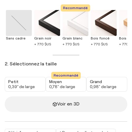
Recommandé
Sans cadre
Grain noir
Grain blanc
Bois foncé
Bois cla
+ 770 $US
+ 770 $US
+ 770 $US
+ 770 
2. Sélectionnez la taille
Recommandé
Petit
Moyen
Grand
0,39" de large
0,78" de large
0,98" de large
Voir en 3D