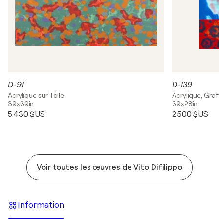
D-91
D-139
Acrylique sur Toile
Acrylique, Graff
39x39in
39x28in
5 430 $US
2 500 $US
Voir toutes les œuvres de Vito Difilippo
Information