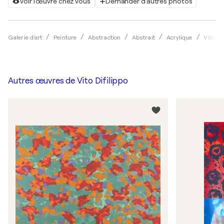
Voir l'œuvre chez vous
Demander d'autres photos
Galerie d'art
Peinture
Abstraction
Abstrait
Acrylique
Vito Dif
Autres œuvres de
Vito Difilippo