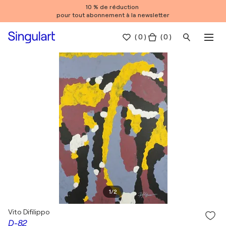
10 % de réduction
pour tout abonnement à la newsletter
(
0
)
( 0 )
1
/
2
Vito Difilippo
D-82