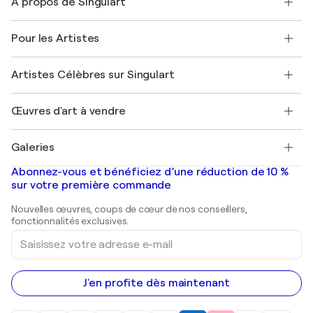
À propos de Singulart
Expédition
Politique de retour
A propos de nous
Témoignages de clients
Pour les Artistes
FAQ
Offrir une carte cadeau
Sociétés affiliées
Rejoignez notre programme commercial
Rejoindre Singulart en tant qu'artiste
Nos artistes
Mon compte
Artistes Célèbres sur Singulart
Se connecter en tant qu'Artiste
Magazine Singulart
Protection acheteur
Emplois
+33 1 76 44 06 42
Henri Matisse
Découvrez une sélection d'art original
Œuvres d'art à vendre
Marc Chagall
Pablo Picasso
Tableaux à vendre
Salvador Dalí
Galeries
Tableaux abstraits à vendre
Banksy
Peintures à l'huile
Mr. Brainwash
Galeries d'art en France
Abonnez-vous et bénéficiez d’une réduction de 10 %
Peintures de paysage
Shepard Fairey
Galeries d'art en Belgique
sur votre première commande
Estampes
Sculptures
Nouvelles œuvres, coups de cœur de nos conseillers,
Peintures acryliques
fonctionnalités exclusives.
Saisissez
votre
adresse
e-
mail
J'en profite dès maintenant