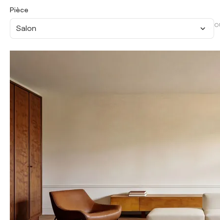
Pièce
O
Salon