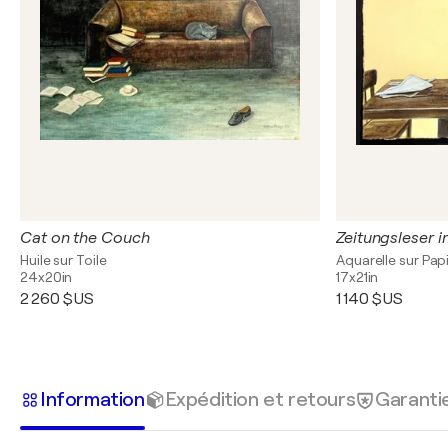
Cat on the Couch
Zeitungsleser 
Huile sur Toile
Aquarelle sur Pap
24x20in
17x21in
2 260 $US
1 140 $US
Information
Expédition et retours
Garanti