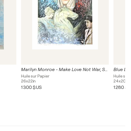
Marilyn Monroe - Make Love Not War, Series No.1
Blue Lad
Huile sur Papier
Huile sur 
26x22in
24x20in
1 300 $US
1 280 $