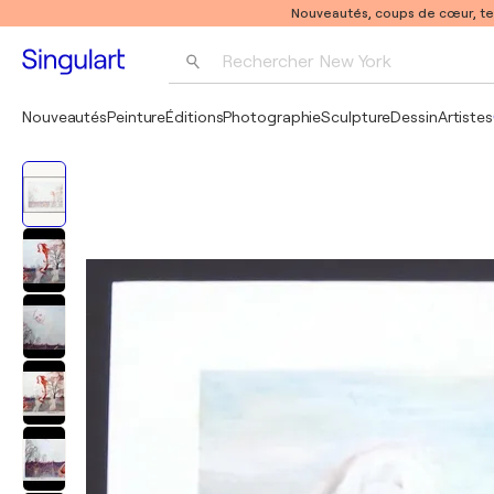
Nouveautés, coups de cœur, t
Rechercher 
New York
Photographie
Nouveautés
Peinture
Éditions
Photographie
Sculpture
Dessin
Artistes
Pop Art
Pablo Picasso