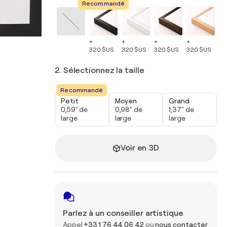
Recommandé
+
+
+
+
+
320 $US
320 $US
320 $US
320 $US
32
2. Sélectionnez la taille
Recommandé
Petit
Moyen
Grand
0,59" de
0,98" de
1,37" de
large
large
large
Voir en 3D
Parlez à un conseiller artistique
Appel
+33 1 76 44 06 42
ou
nous contacter