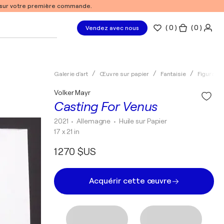
% sur votre première commande.
(
0
)
( 0 )
Vendez avec nous
Galerie d'art
Œuvre sur papier
Fantaisie
Figuratif
Volker Mayr
Casting For Venus
2021
• Allemagne
•
Huile sur Papier
17 x 21 in
1 270 $US
Acquérir cette œuvre