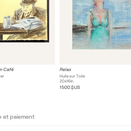
im Café
Relax
ier
Huile sur Toile
20x16in
1 500 $US
e et paiement