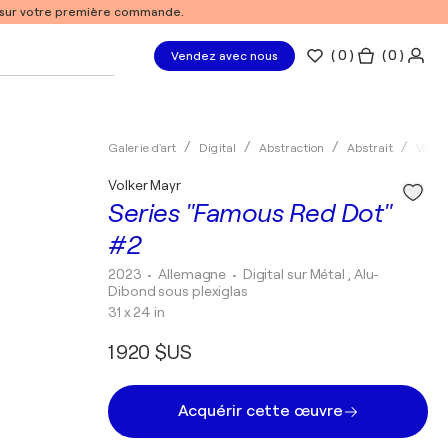
% sur votre première commande.
(
0
)
( 0 )
Vendez avec nous
Galerie d'art
Digital
Abstraction
Abstrait
Volke
Volker Mayr
Series "Famous Red Dot"
#2
2023
• Allemagne
•
Digital sur Métal , Alu-
Dibond sous plexiglas
31 x 24 in
1 920 $US
Acquérir cette œuvre