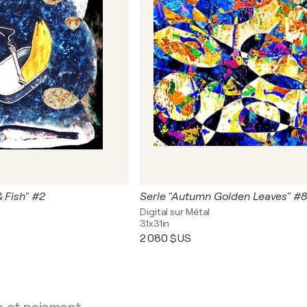
 Fish" #2
Serie "Autumn Golden Leaves" #8
Digital sur Métal
31x31in
2 080 $US