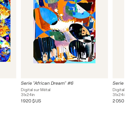
Serie "African Dream" #6
Serie "A
Digital sur Métal
Digital s
31x24in
31x24in
1 920 $US
2 050 $