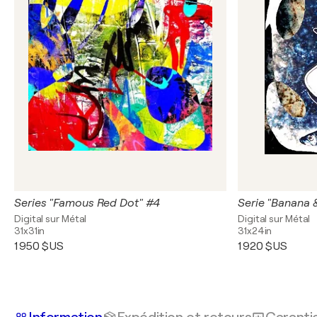
Series "Famous Red Dot" #4
Serie "Banana &
Digital sur Métal
Digital sur Métal
31x31in
31x24in
1 950 $US
1 920 $US