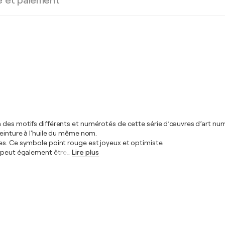
e et paiement
n des motifs différents et numérotés de cette série d’œuvres d’art nu
peinture à l'huile du même nom.
es. Ce symbole point rouge est joyeux et optimiste.
t peut également être
…
Lire plus