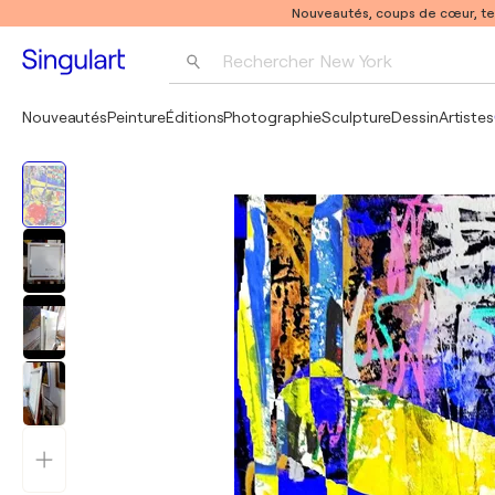
Nouveautés, coups de cœur, t
Rechercher 
New York
Photographie
Nouveautés
Peinture
Éditions
Photographie
Sculpture
Dessin
Artistes
Pop Art
Pablo Picasso