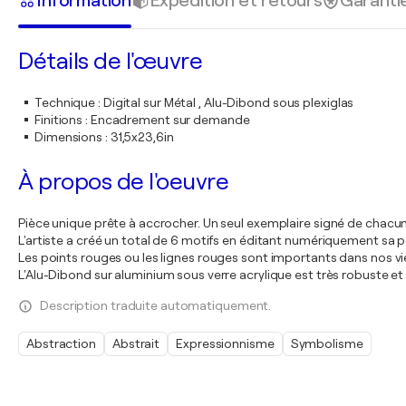
Information
Expédition et retours
Garanti
Détails de l'œuvre
Technique
:
Digital sur Métal , Alu-Dibond sous plexiglas
Finitions
:
Encadrement sur demande
Dimensions
:
31,5x23,6in
À propos de l'oeuvre
Pièce unique prête à accrocher. Un seul exemplaire signé de chacu
L'artiste a créé un total de 6 motifs en éditant numériquement sa 
Les points rouges ou les lignes rouges sont importants dans nos vi
L'Alu-Dibond sur aluminium sous verre acrylique est très robuste e
Description traduite automatiquement.
Abstraction
Abstrait
Expressionnisme
Symbolisme