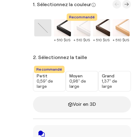
1. Sélectionnez la couleur
Recommandé
+ 510 $US
+ 510 $US
+ 510 $US
+ 510 $US
+ 
2. Sélectionnez la taille
Recommandé
Petit
Moyen
Grand
0,59" de
0,98" de
1,37" de
large
large
large
Voir en 3D