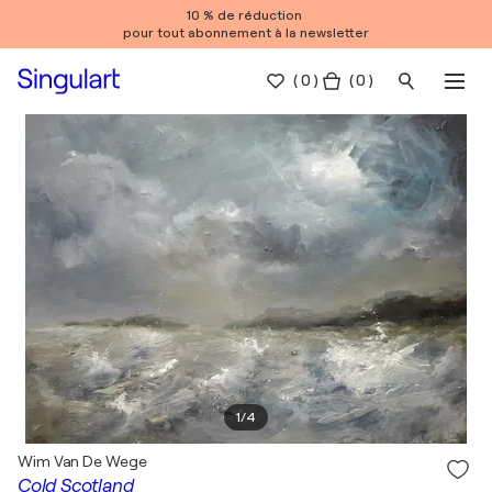
10 % de réduction
pour tout abonnement à la newsletter
(
0
)
( 0 )
1
/
4
Wim Van De Wege
Cold Scotland