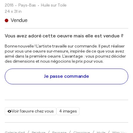
2018
• Pays-Bas
•
Huile sur Toile
24 x 31 in
Vendue
Vous avez adoré cette oeuvre mais elle est vendue ?
Bonne nouvelle ! L'artiste travaille sur commande. Il peut réaliser
pour vous une oeuvre sur-mesure, inspirée de ce que vous avez
aimé dans la première oeuvre. L'avantage : vous pourrez décider
des dimensions et nous négocions le prix pour vous.
Je passe commande
Voir l'œuvre chez vous
4 images
Galerie d'art
Peinture
Paysage
Classique
Huile
Wim Van De