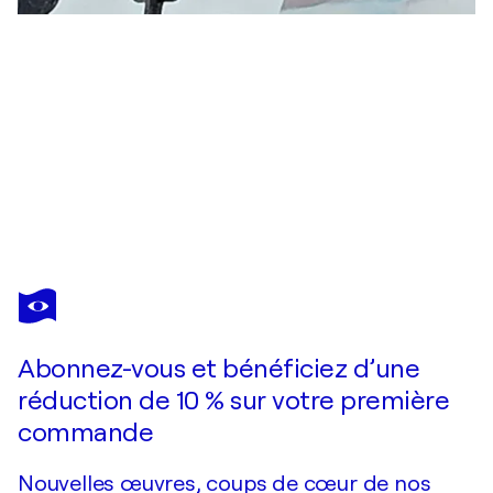
WIM
VAN
DE
WEGE
Abonnez-vous et bénéficiez d’une
Vous avez adoré cette oeuvre mais elle est vendue ?
Cold Scotland
réduction de 10 % sur votre première
Je passe commande
commande
Nouvelles œuvres, coups de cœur de nos