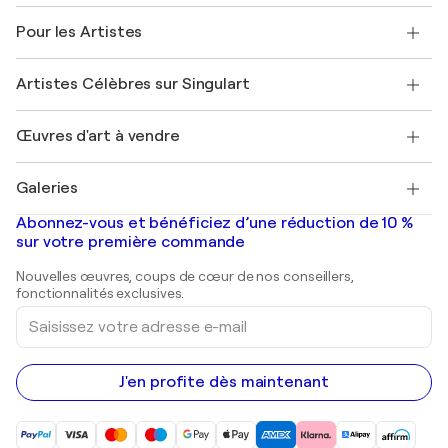
Politique de retour
A propos de nous
Témoignages de clients
Pour les Artistes
FAQ
Offrir une carte cadeau
Sociétés affiliées
Rejoignez notre programme commercial
Rejoindre Singulart en tant qu'artiste
Nos artistes
Mon compte
Artistes Célèbres sur Singulart
Se connecter en tant qu'Artiste
Magazine Singulart
Protection acheteur
Emplois
+33 1 76 44 06 42
Henri Matisse
Découvrez une sélection d'art original
Œuvres d'art à vendre
Marc Chagall
Pablo Picasso
Tableaux à vendre
Salvador Dalí
Galeries
Tableaux abstraits à vendre
Banksy
Peintures à l'huile
Mr. Brainwash
Galeries d'art en France
Abonnez-vous et bénéficiez d’une réduction de 10 %
Peintures de paysage
Shepard Fairey
Galeries d'art en Belgique
sur votre première commande
Estampes
Sculptures
Nouvelles œuvres, coups de cœur de nos conseillers,
Peintures acryliques
fonctionnalités exclusives.
Saisissez
votre
adresse
e-
mail
J'en profite dès maintenant