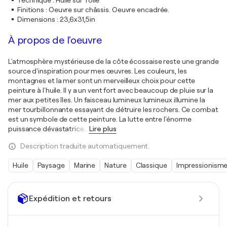
Technique
:
Huile sur Toile
Finitions
:
Oeuvre sur châssis. Oeuvre encadrée.
Dimensions
:
23,6x31,5in
À propos de l'oeuvre
L'atmosphère mystérieuse de la côte écossaise reste une grande
source d'inspiration pour mes œuvres. Les couleurs, les
montagnes et la mer sont un merveilleux choix pour cette
peinture à l'huile. Il y a un vent fort avec beaucoup de pluie sur la
mer aux petites îles. Un faisceau lumineux lumineux illumine la
mer tourbillonnante essayant de détruire les rochers. Ce combat
est un symbole de cette peinture. La lutte entre l'énorme
puissance dévastatrice
…
Lire plus
Description traduite automatiquement.
Huile
Paysage
Marine
Nature
Classique
Impressionism
Expédition et retours