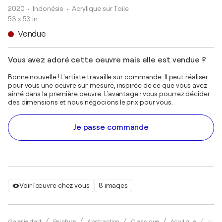
2020
• Indonésie
•
Acrylique sur Toile
53 x 53 in
Vendue
Vous avez adoré cette oeuvre mais elle est vendue ?
Bonne nouvelle ! L'artiste travaille sur commande. Il peut réaliser
pour vous une oeuvre sur-mesure, inspirée de ce que vous avez
aimé dans la première oeuvre. L'avantage : vous pourrez décider
des dimensions et nous négocions le prix pour vous.
Je passe commande
Voir l'œuvre chez vous
8 images
Galerie d'art
Peinture
Abstraction
Classique
Acrylique
Yenn