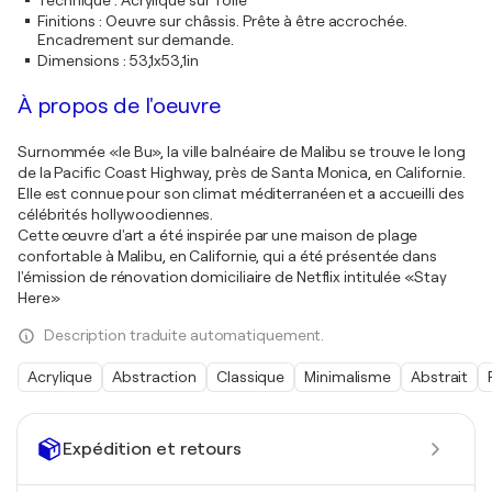
Technique
:
Acrylique sur Toile
Finitions
:
Oeuvre sur châssis. Prête à être accrochée.
Encadrement sur demande.
Dimensions
:
53,1x53,1in
À propos de l'oeuvre
Surnommée «le Bu», la ville balnéaire de Malibu se trouve le long
de la Pacific Coast Highway, près de Santa Monica, en Californie.
Elle est connue pour son climat méditerranéen et a accueilli des
célébrités hollywoodiennes.
Cette œuvre d'art a été inspirée par une maison de plage
confortable à Malibu, en Californie, qui a été présentée dans
l'émission de rénovation domiciliaire de Netflix intitulée «Stay
Here»
Description traduite automatiquement.
Acrylique
Abstraction
Classique
Minimalisme
Abstrait
Expédition et retours