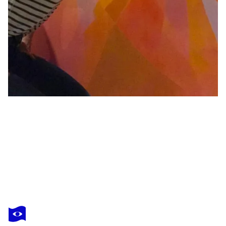
YENNY
YOHAN
Vous avez adoré cette oeuvre mais elle est vendue ?
Malibu