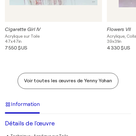
Cigarette Girl IV
Flowers VII
Acrylique sur Toile
Acrylique, Coll
47x47in
39x31in
7 550 $US
4 330 $US
Voir toutes les œuvres de Yenny Yohan
Information
Détails de l'œuvre