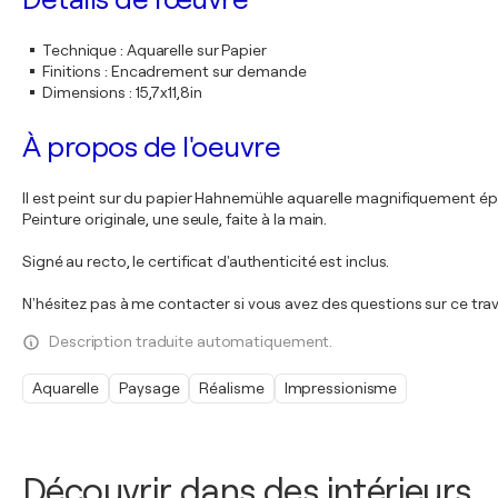
Technique
:
Aquarelle sur Papier
Finitions
:
Encadrement sur demande
Dimensions
:
15,7x11,8in
À propos de l'oeuvre
Il est peint sur du papier Hahnemühle aquarelle magnifiquement épa
Peinture originale, une seule, faite à la main.
Signé au recto, le certificat d'authenticité est inclus.
N'hésitez pas à me contacter si vous avez des questions sur ce trava
Description traduite automatiquement.
Aquarelle
Paysage
Réalisme
Impressionisme
Découvrir dans des intérieurs