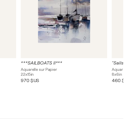
***SAILBOATS II***
"Sails a
Aquarelle sur Papier
Aquarelle
22x15in
8x6in
970 $US
460 $U