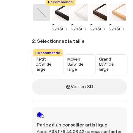
Recommandé
+
+
+
+
+
270 $US
270 $US
270 $US
270 $US
27
2. Sélectionnez la taille
Recommandé
Petit
Moyen
Grand
0,59" de
0,98" de
1,37" de
large
large
large
Voir en 3D
Parlez à un conseiller artistique
Appel
+33 1 76 44 06 42
ou
nous contacter