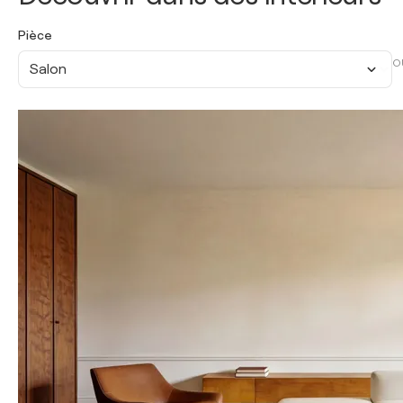
Pièce
O
Salon