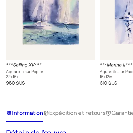
***Sailing XV***
***Marina II***
Aquarelle sur Papier
Aquarelle sur Pap
22x16in
16x12in
980 $US
610 $US
Information
Expédition et retours
Garanti
Détails de l'œuvre