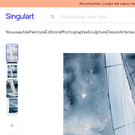
Nouveautés, coups de cœur, t
Rechercher 
New York
Photographie
Nouveautés
Peinture
Éditions
Photographie
Sculpture
Dessin
Artistes
Pop Art
Pablo Picasso