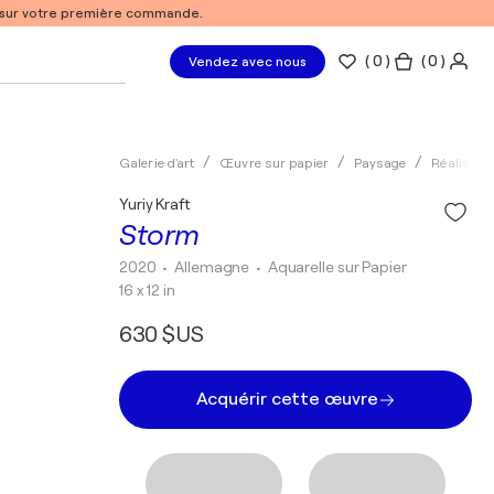
% sur votre première commande.
(
0
)
( 0 )
Vendez avec nous
Galerie d'art
Œuvre sur papier
Paysage
Réalisme
Yuriy Kraft
Storm
2020
• Allemagne
•
Aquarelle sur Papier
16 x 12 in
630 $US
Acquérir cette œuvre