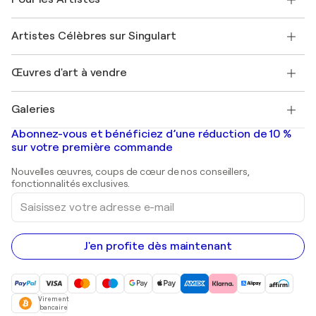
FAQ
Offrir une carte cadeau
Sociétés affiliées
Rejoignez notre programme commercial
Rejoindre Singulart en tant qu'artiste
Nos artistes
Mon compte
Artistes Célèbres sur Singulart
Se connecter en tant qu'Artiste
Magazine Singulart
Protection acheteur
Emplois
+33 1 76 44 06 42
Henri Matisse
Découvrez une sélection d'art original
Œuvres d'art à vendre
Marc Chagall
Pablo Picasso
Tableaux à vendre
Salvador Dalí
Galeries
Tableaux abstraits à vendre
Banksy
Peintures à l'huile
Mr. Brainwash
Galeries d'art en France
Abonnez-vous et bénéficiez d’une réduction de 10 %
Peintures de paysage
Shepard Fairey
Galeries d'art en Belgique
sur votre première commande
Estampes
Sculptures
Nouvelles œuvres, coups de cœur de nos conseillers,
Peintures acryliques
fonctionnalités exclusives.
Saisissez
votre
adresse
e-
mail
J'en profite dès maintenant
Virement
bancaire