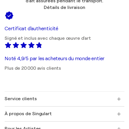
d'art assurées pendant le transport.
Détails de livraison
Certificat d'authenticité
Signé et inclus avec chaque œuvre d'art
Noté 4,9/5 par les acheteurs du monde entier
Plus de 20 000 avis clients
Service clients
Nous contacter
À propos de Singulart
Expédition
Politique de retour
A propos de nous
Témoignages de clients
Pour les Artistes