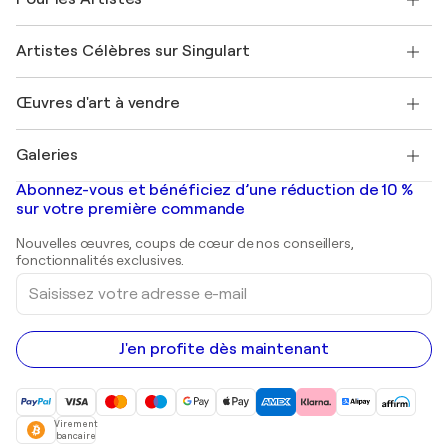
FAQ
Offrir une carte cadeau
Sociétés affiliées
Rejoignez notre programme commercial
Rejoindre Singulart en tant qu'artiste
Nos artistes
Mon compte
Artistes Célèbres sur Singulart
Se connecter en tant qu'Artiste
Magazine Singulart
Protection acheteur
Emplois
+33 1 76 44 06 42
Henri Matisse
Découvrez une sélection d'art original
Œuvres d'art à vendre
Marc Chagall
Pablo Picasso
Tableaux à vendre
Salvador Dalí
Galeries
Tableaux abstraits à vendre
Banksy
Peintures à l'huile
Mr. Brainwash
Galeries d'art en France
Abonnez-vous et bénéficiez d’une réduction de 10 %
Peintures de paysage
Shepard Fairey
Galeries d'art en Belgique
sur votre première commande
Estampes
Sculptures
Nouvelles œuvres, coups de cœur de nos conseillers,
Peintures acryliques
fonctionnalités exclusives.
Saisissez
votre
adresse
e-
mail
J'en profite dès maintenant
Virement
bancaire