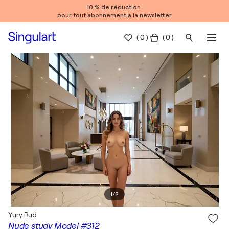
10 % de réduction
pour tout abonnement à la newsletter
(
0
)
( 0 )
1
/
2
Yury Rud
Nude study Model #312