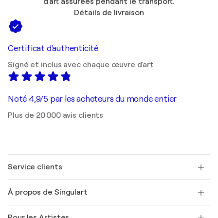
d'art assurées pendant le transport.
Détails de livraison
Certificat d'authenticité
Signé et inclus avec chaque œuvre d'art
Noté 4,9/5 par les acheteurs du monde entier
Plus de 20 000 avis clients
Service clients
Nous contacter
À propos de Singulart
Expédition
Politique de retour
A propos de nous
Témoignages de clients
Pour les Artistes