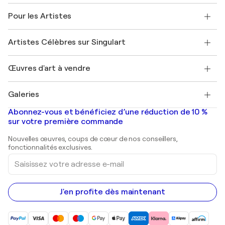
Politique de retour
A propos de nous
Témoignages de clients
Pour les Artistes
FAQ
Offrir une carte cadeau
Sociétés affiliées
Rejoignez notre programme commercial
Rejoindre Singulart en tant qu'artiste
Nos artistes
Mon compte
Artistes Célèbres sur Singulart
Se connecter en tant qu'Artiste
Magazine Singulart
Protection acheteur
Emplois
+33 1 76 44 06 42
Henri Matisse
Découvrez une sélection d'art original
Œuvres d'art à vendre
Marc Chagall
Pablo Picasso
Tableaux à vendre
Salvador Dalí
Galeries
Tableaux abstraits à vendre
Banksy
Peintures à l'huile
Mr. Brainwash
Galeries d'art en France
Abonnez-vous et bénéficiez d’une réduction de 10 %
Peintures de paysage
Shepard Fairey
Galeries d'art en Belgique
sur votre première commande
Estampes
Sculptures
Nouvelles œuvres, coups de cœur de nos conseillers,
Peintures acryliques
fonctionnalités exclusives.
Saisissez
votre
adresse
e-
mail
J'en profite dès maintenant