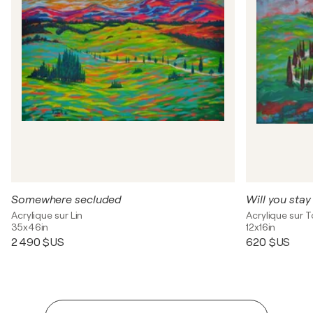
Somewhere secluded
Will you stay
Acrylique sur Lin
Acrylique sur T
35x46in
12x16in
2 490 $US
620 $US