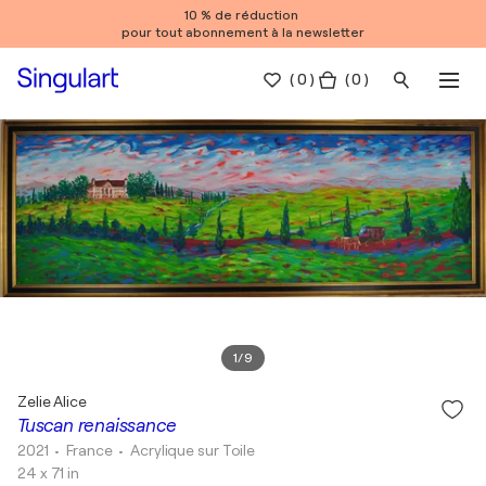
10 % de réduction
pour tout abonnement à la newsletter
(
0
)
( 0 )
1
/
9
Zelie Alice
Tuscan renaissance
2021
• France
•
Acrylique sur Toile
24 x 71 in