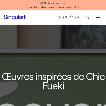
10 % de réduction
pour tout abonnement à la newsletter
(
0
)
( 0 )
Œuvres inspirées de Chie
Fueki