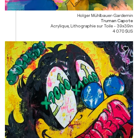
Holger Mühlbauer-Gardemin
Truman Capote
Acrylique, Lithographie sur Toile - 39x39in
4 070 $US