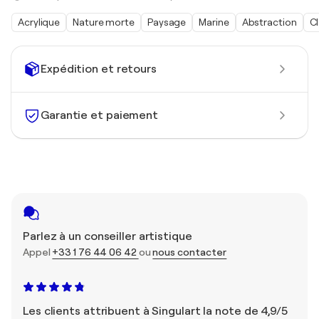
Acrylique
Nature morte
Paysage
Marine
Abstraction
C
Expédition et retours
Garantie et paiement
Parlez à un conseiller artistique
Appel
+33 1 76 44 06 42
ou
nous contacter
Les clients attribuent à Singulart la note de 4,9/5