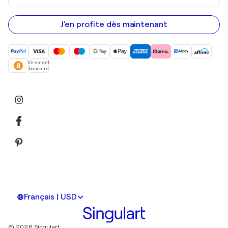
adresse
e-
mail
J'en profite dès maintenant
Virement
bancaire
Français | USD
© 2026 Singulart