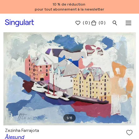
10 % de réduction
pour tout abonnement à la newsletter
(
0
)
( 0 )
1
/
6
Zezinha Farrajota
Ålesund