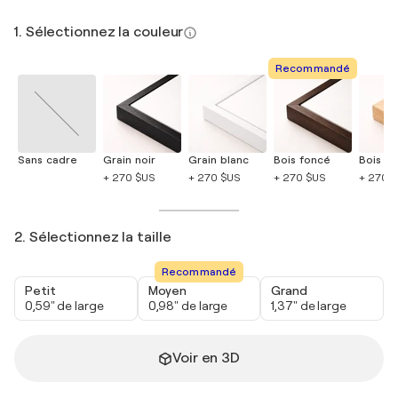
1. Sélectionnez la couleur
Recommandé
Sans cadre
Grain noir
Grain blanc
Bois foncé
Bois cla
+ 270 $US
+ 270 $US
+ 270 $US
+ 270 
2. Sélectionnez la taille
Recommandé
Petit
Moyen
Grand
0,59" de large
0,98" de large
1,37" de large
Voir en 3D