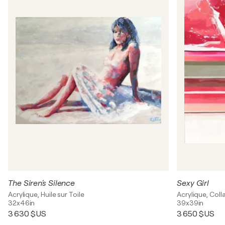
The Siren´s Silence
Sexy Girl
Acrylique, Huile sur Toile
Acrylique, Coll
32x46in
39x39in
3 630 $US
3 650 $US