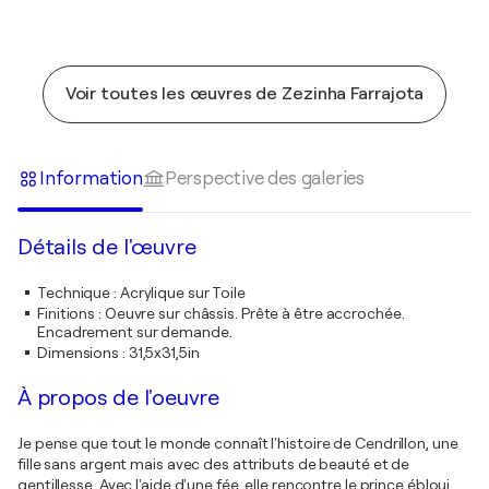
Voir toutes les œuvres de Zezinha Farrajota
Information
Perspective des galeries
Détails de l'œuvre
Technique
:
Acrylique sur Toile
Finitions
:
Oeuvre sur châssis. Prête à être accrochée.
Encadrement sur demande.
Dimensions
:
31,5x31,5in
À propos de l'oeuvre
Je pense que tout le monde connaît l'histoire de Cendrillon, une
fille sans argent mais avec des attributs de beauté et de
gentillesse. Avec l'aide d'une fée, elle rencontre le prince ébloui