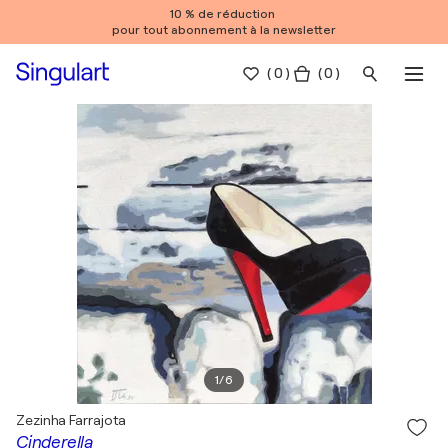
10 % de réduction
pour tout abonnement à la newsletter
(
0
)
( 0 )
1
/
6
Zezinha Farrajota
Cinderella