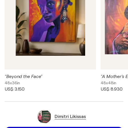
"Beyond the Face"
"A Mother's 
48x36in
48x48in
US$ 3.150
US$ 8.930
Dimitri Likissas