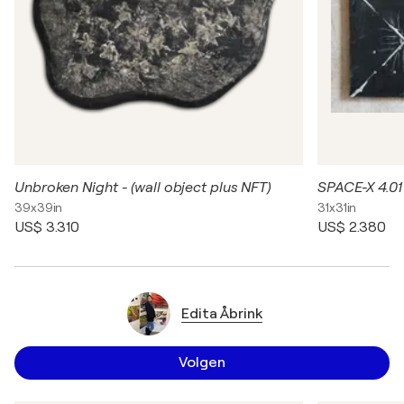
Unbroken Night - (wall object plus NFT)
SPACE-X 4.01
39x39in
31x31in
US$ 3.310
US$ 2.380
Edita Åbrink
Volgen