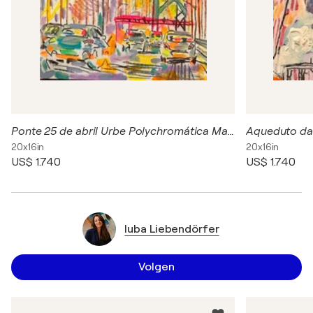
Ponte 25 de abril Urbe Polychromática Marcelo Maria e Castro acrílica, carvão e pastel seco sobre Canvas 50 x 40 cm Latitude: 38.6896 Longitude: -9.1770
20x16in
20x16in
US$ 1.740
US$ 1.740
luba Liebendörfer
Volgen