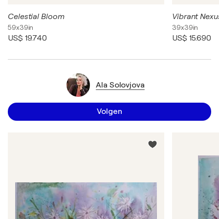
Celestial Bloom
Vibrant Nexus
59x39in
39x39in
US$ 19.740
US$ 15.690
Ala Solovjova
Volgen