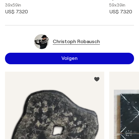
39x59in
59x39in
US$ 7.320
US$ 7.320
Christoph Robausch
Volgen