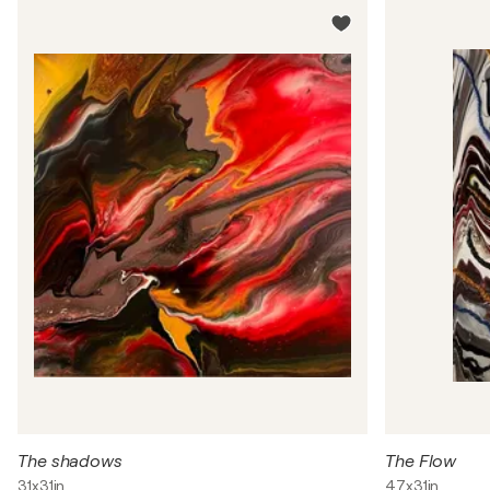
The shadows
The Flow
31x31in
47x31in