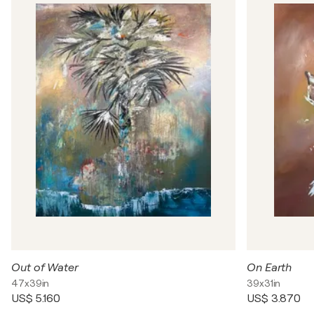
Out of Water
On Earth
47x39in
39x31in
US$ 5.160
US$ 3.870