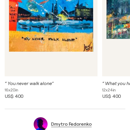
“ You never walk alone”
“ What you h
16x20in
12x24in
US$ 400
US$ 400
Dmytro Fedorenko