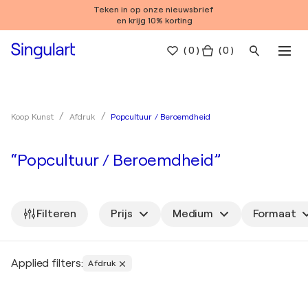
Teken in op onze nieuwsbrief
en krijg 10% korting
(
0
)
( 0 )
Popcultuur / Beroemdheid
Koop Kunst
Afdruk
“Popcultuur / Beroemdheid”
Filteren
Prijs
Medium
Formaat
Applied filters:
Afdruk