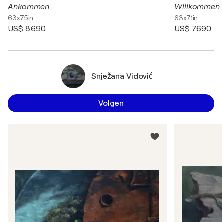
Ankommen
Willkommen
63x75in
63x71in
US$ 8.690
US$ 7.690
Snježana Vidović
Volgen