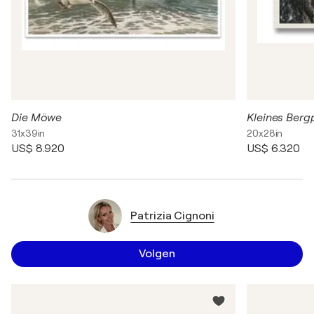
Die Möwe
Kleines Berg
31x39in
20x28in
US$ 8.920
US$ 6.320
Patrizia Cignoni
Volgen