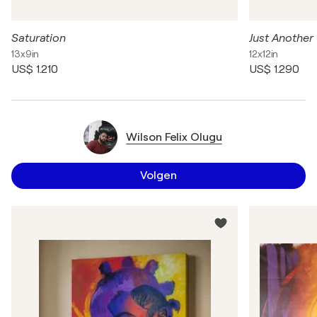
Saturation
Just Another
13x9in
12x12in
US$ 1.210
US$ 1.290
Wilson Felix Olugu
Volgen