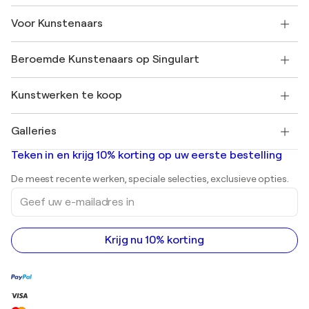
Retourbeleid
Over ons
Klantbeoordelingen
Voor Kunstenaars
Veelgestelde Vragen
SINGULART Cadeaubon
Affiliates
Neem deel aan ons handelsprogramma
Word lid van Singulart als een kunstenaar
Onze kunstenaars
Mijn Account
Beroemde Kunstenaars op Singulart
Inloggen als Artiest
Singulart Magazine
Koopbescherming
Werken bij SINGULART
+31 20 241 4758
Henri Matisse
Ontdek gecureerde originele kunst
Kunstwerken te koop
Marc Chagall
Pablo Picasso
Schilderijen te koop
Salvador Dalí
Galleries
Abstracte schilderijen te koop
Banksy
Olieverfschilderijen
Mr. Brainwash
Kunstgaleries in Nederland
Teken in en krijg 10% korting op uw eerste bestelling
Landschapsschilderijen
Shepard Fairey
Afdrukken
De meest recente werken, speciale selecties, exclusieve opties.
Beelden
Geef
Acrylverfschilderijen
uw
e-
mailadres
in
Krijg nu 10% korting