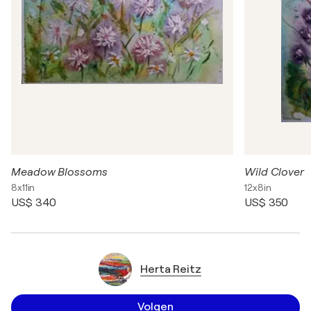
Meadow Blossoms
Wild Clover
8x11in
12x8in
US$ 340
US$ 350
Herta Reitz
Volgen