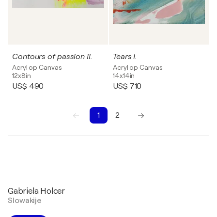
Contours of passion II.
Tears I.
Acryl op Canvas
Acryl op Canvas
12x8in
14x14in
US$ 490
US$ 710
1
2
Gabriela Holcer
Slowakije