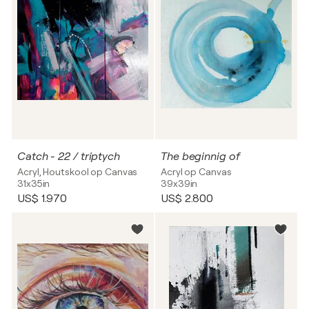
Catch - 22 / triptych
The beginnig of
Acryl, Houtskool op Canvas
Acryl op Canvas
31x35in
39x39in
US$ 1.970
US$ 2.800