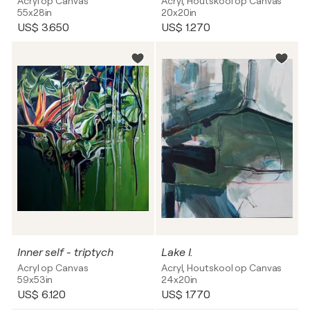
Acryl op Canvas
Acryl, Houtskool op Canvas
55x28in
20x20in
US$ 3.650
US$ 1.270
Inner self - triptych
Lake I.
Acryl op Canvas
Acryl, Houtskool op Canvas
59x53in
24x20in
US$ 6.120
US$ 1.770