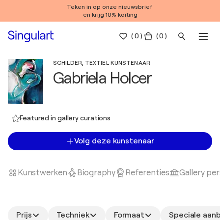
Teken in op onze nieuwsbrief
en krijg 10% korting
(
0
)
( 0 )
SCHILDER, TEXTIEL KUNSTENAAR
Gabriela Holcer
Featured in gallery curations
Volg deze kunstenaar
Kunstwerken
Biography
Referenties
Gallery pe
Prijs
Techniek
Formaat
Speciale aan