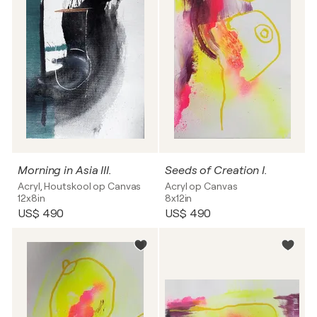
Morning in Asia III.
Seeds of Creation I.
Acryl, Houtskool op Canvas
Acryl op Canvas
12x8in
8x12in
US$ 490
US$ 490