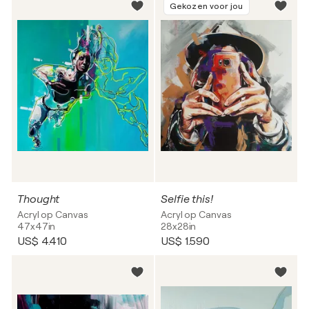
Gekozen voor jou
Thought
Selfie this!
Acryl op Canvas
Acryl op Canvas
47x47in
28x28in
US$ 4.410
US$ 1.590