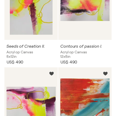
Seeds of Creation II.
Contours of passion I.
Acryl op Canvas
Acryl op Canvas
8x12in
12x8in
US$ 490
US$ 490