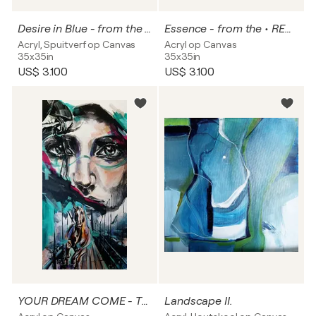
Desire in Blue - from the • BLUE & RED• series
Essence - from the • RED • series
Acryl, Spuitverf op Canvas
Acryl op Canvas
35x35in
35x35in
US$ 3.100
US$ 3.100
YOUR DREAM COME - TRUE
Landscape II.