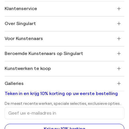
Klantenservice
Neem contact met ons op
Over Singulart
Verzenden
Retourbeleid
Over ons
Klantbeoordelingen
Voor Kunstenaars
Veelgestelde Vragen
SINGULART Cadeaubon
Affiliates
Neem deel aan ons handelsprogramma
Word lid van Singulart als een kunstenaar
Onze kunstenaars
Mijn Account
Beroemde Kunstenaars op Singulart
Inloggen als Artiest
Singulart Magazine
Koopbescherming
Werken bij SINGULART
+31 20 241 4758
Henri Matisse
Ontdek gecureerde originele kunst
Kunstwerken te koop
Marc Chagall
Pablo Picasso
Schilderijen te koop
Salvador Dalí
Galleries
Abstracte schilderijen te koop
Banksy
Olieverfschilderijen
Mr. Brainwash
Kunstgaleries in Nederland
Teken in en krijg 10% korting op uw eerste bestelling
Landschapsschilderijen
Shepard Fairey
Afdrukken
De meest recente werken, speciale selecties, exclusieve opties.
Beelden
Geef
Acrylverfschilderijen
uw
e-
mailadres
in
Krijg nu 10% korting