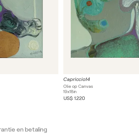
Capriccio14
Olie op Canvas
19x18in
US$ 1.220
antie en betaling