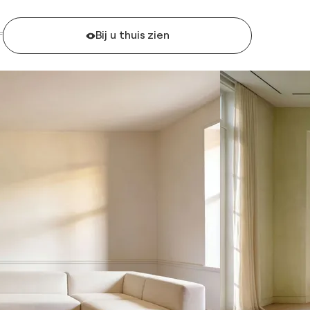
Bij u thuis zien
F