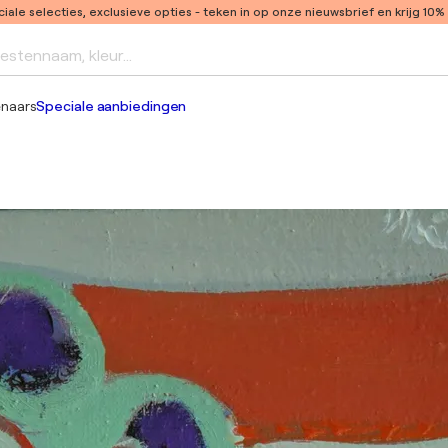
ale selecties, exclusieve opties
- teken in op onze nieuwsbrief en krijg 10%
iestennaam, kleur...
enaars
Speciale aanbiedingen