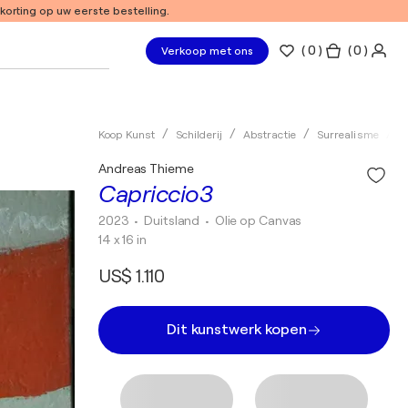
 korting op uw eerste bestelling.
(
0
)
( 0 )
Verkoop met ons
Koop Kunst
Schilderij
Abstractie
Surrealisme
O
Andreas Thieme
Capriccio3
2023
• Duitsland
•
Olie op Canvas
14 x 16 in
US$ 1.110
Dit kunstwerk kopen