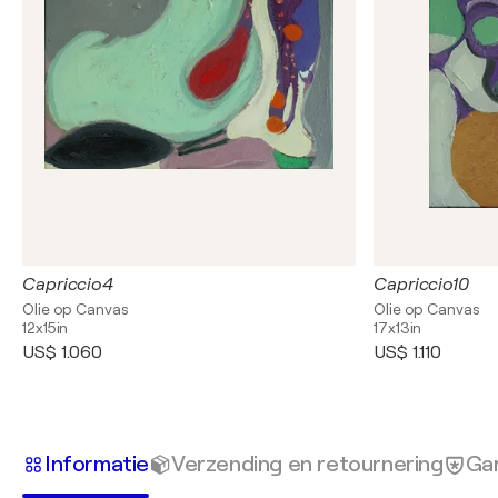
Capriccio4
Capriccio10
Olie op Canvas
Olie op Canvas
12x15in
17x13in
US$ 1.060
US$ 1.110
Informatie
Verzending en retournering
Gar