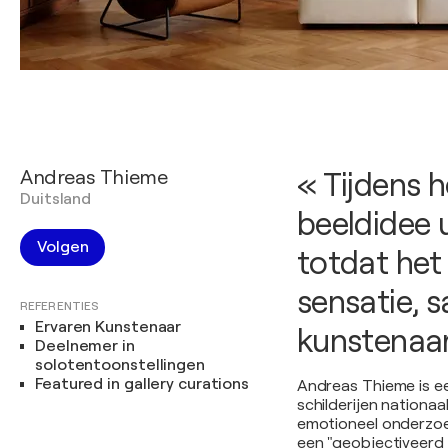
Andreas Thieme
« Tijdens h
Duitsland
beeldidee 
Volgen
totdat het
sensatie, 
REFERENTIES
Ervaren Kunstenaar
kunstenaar
Deelnemer in
solotentoonstellingen
Featured in gallery curations
Andreas Thieme is ee
schilderijen nationaa
emotioneel onderzoek
een "geobjectiveerd z