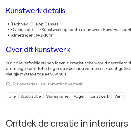
Kunstwerk details
Techniek
:
Olie op Canvas
Overige details
:
Kunstwerk op houten raamwerk. Kunstwerk omli
Afmetingen
:
14,2x16,1in
Over dit kunstwerk
In dit olieverfschilderij heb ik een surrealistische wereld gecreëerd
dromerige komt tot uiting in de vloeiende vormen en krachtige kleu
vleugje mysterie toe aan uw huis.
Dit onderdeel is automatisch vertaald.
Olie
Abstractie
Surrealisme
Vogel
Kunstwerk
Verf
Ontdek de creatie in interieurs