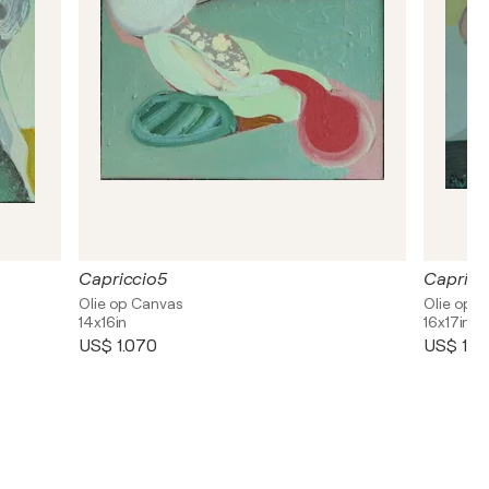
Capriccio5
Capricc
Olie op Canvas
Olie op 
14x16in
16x17in
US$ 1.070
US$ 1.2