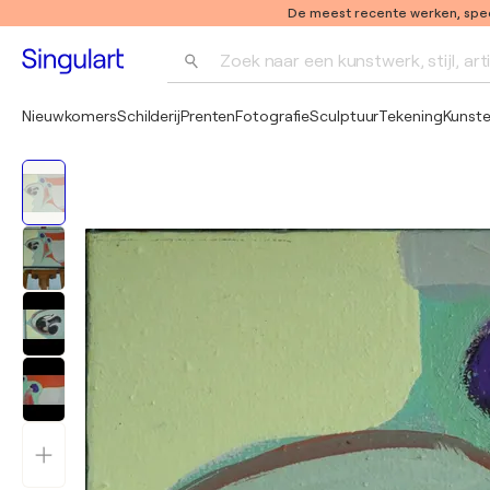
De meest recente werken, speci
Zoek naar een kunstwerk, stijl, art
Nieuwkomers
Schilderij
Prenten
Fotografie
Sculptuur
Tekening
Kunst