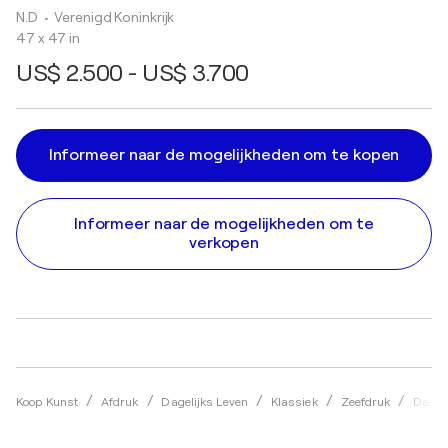
N.D
• Verenigd Koninkrijk
47 x 47 in
US$ 2.500 - US$ 3.700
Informeer naar de mogelijkheden om te kopen
Informeer naar de mogelijkheden om te
verkopen
Koop Kunst
Afdruk
Dagelijks Leven
Klassiek
Zeefdruk
Dan B