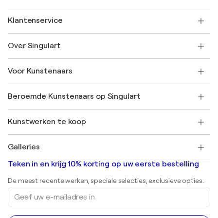
Klantenservice
Neem contact met ons op
Over Singulart
Verzenden
Retourbeleid
Over ons
Klantbeoordelingen
Voor Kunstenaars
Veelgestelde Vragen
SINGULART Cadeaubon
Affiliates
Neem deel aan ons handelsprogramma
Word lid van Singulart als een kunstenaar
Onze kunstenaars
Mijn Account
Beroemde Kunstenaars op Singulart
Inloggen als Artiest
Singulart Magazine
Koopbescherming
Werken bij SINGULART
+31 20 241 4758
Henri Matisse
Ontdek gecureerde originele kunst
Kunstwerken te koop
Marc Chagall
Pablo Picasso
Schilderijen te koop
Salvador Dalí
Galleries
Abstracte schilderijen te koop
Banksy
Olieverfschilderijen
Mr. Brainwash
Kunstgaleries in Nederland
Teken in en krijg 10% korting op uw eerste bestelling
Landschapsschilderijen
Shepard Fairey
Afdrukken
De meest recente werken, speciale selecties, exclusieve opties.
Beelden
Geef
Acrylverfschilderijen
uw
e-
mailadres