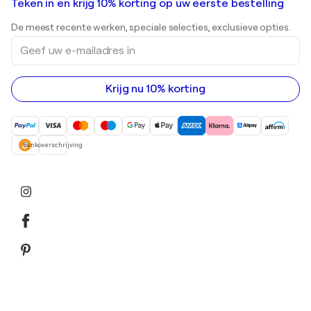
Kunstgaleries in Nederland
Teken in en krijg 10% korting op uw eerste bestelling
Landschapsschilderijen
Shepard Fairey
Afdrukken
De meest recente werken, speciale selecties, exclusieve opties.
Beelden
Geef
Acrylverfschilderijen
uw
e-
mailadres
in
Krijg nu 10% korting
Bankoverschrijving