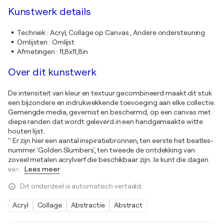
Kunstwerk details
Techniek
:
Acryl, Collage op Canvas , Andere ondersteuning
Omlijsten
:
Omlijst
Afmetingen
:
11,8x11,8in
Over dit kunstwerk
De intensiteit van kleur en textuur gecombineerd maakt dit stuk
een bijzondere en indrukwekkende toevoeging aan elke collectie.
Gemengde media, gevernist en beschermd, op een canvas met
diepe randen dat wordt geleverd in een handgemaakte witte
houten lijst.
'' Er zijn hier een aantal inspiratiebronnen; ten eerste het beatles-
nummer 'Golden Slumbers', ten tweede de ontdekking van
zoveel metalen acrylverf die beschikbaar zijn. Je kunt die dagen
van
…
Lees meer
Dit onderdeel is automatisch vertaald.
Acryl
Collage
Abstractie
Abstract