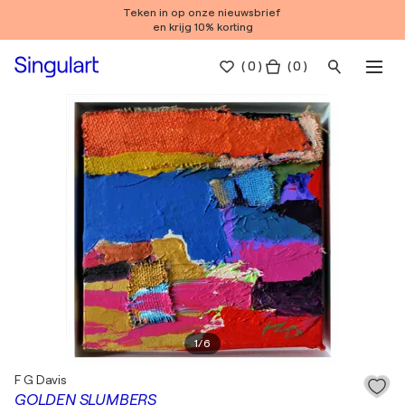
Teken in op onze nieuwsbrief
en krijg 10% korting
(
0
)
( 0 )
1
/
6
F G Davis
GOLDEN SLUMBERS