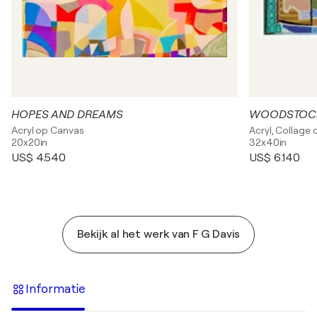
HOPES AND DREAMS
WOODSTOC
Acryl op Canvas
Acryl, Collage
20x20in
32x40in
US$ 4.540
US$ 6.140
Bekijk al het werk van F G Davis
Informatie