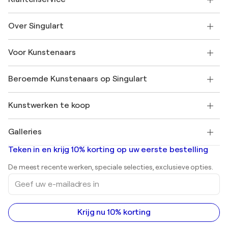
Neem contact met ons op
Over Singulart
Verzenden
Retourbeleid
Over ons
Klantbeoordelingen
Voor Kunstenaars
Veelgestelde Vragen
SINGULART Cadeaubon
Affiliates
Neem deel aan ons handelsprogramma
Word lid van Singulart als een kunstenaar
Onze kunstenaars
Mijn Account
Beroemde Kunstenaars op Singulart
Inloggen als Artiest
Singulart Magazine
Koopbescherming
Werken bij SINGULART
+31 20 241 4758
Henri Matisse
Ontdek gecureerde originele kunst
Kunstwerken te koop
Marc Chagall
Pablo Picasso
Schilderijen te koop
Salvador Dalí
Galleries
Abstracte schilderijen te koop
Banksy
Olieverfschilderijen
Mr. Brainwash
Kunstgaleries in Nederland
Teken in en krijg 10% korting op uw eerste bestelling
Landschapsschilderijen
Shepard Fairey
Afdrukken
De meest recente werken, speciale selecties, exclusieve opties.
Beelden
Geef
Acrylverfschilderijen
uw
e-
mailadres
in
Krijg nu 10% korting