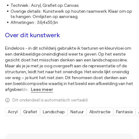
Techniek
:
Acryl, Grafiet op Canvas
Overige details
:
Kunstwerk op houten raamwerk. Klaar om op
te hangen. Omlijsten op aanvraag.
Afmetingen
:
39,4x55,1in
Over dit kunstwerk
Eindeloos - in dit schilderij gebruikte ik texturen en kleurvloei om
een denkbeeldige oneindigheid weer te geven. Op het eerste
gezicht doet het misschien denken aan een landschapsscène.
Maar als je je met je oog overgeeft aan de representatie of de
structuren, leidt het naar het oneindige. Het einde lijkt oneindig
ver weg – je kunt het niet zien. Dit fenomeen doet denken aan
een beeldcompositie waarbij in het beeld een afbeelding van het
afgebeelde
…
Lees meer
Dit onderdeel is automatisch vertaald.
Acryl
Grafiet
Landschap
Natuur
Abstractie
Fantasie