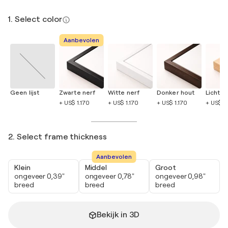
1. Select color
Aanbevolen
Geen lijst
Zwarte nerf
Witte nerf
Donker hout
Licht h
+ US$ 1.170
+ US$ 1.170
+ US$ 1.170
+ US$ 1.
2. Select frame thickness
Aanbevolen
Klein
Middel
Groot
ongeveer 0,39"
ongeveer 0,78"
ongeveer 0,98"
breed
breed
breed
Bekijk in 3D