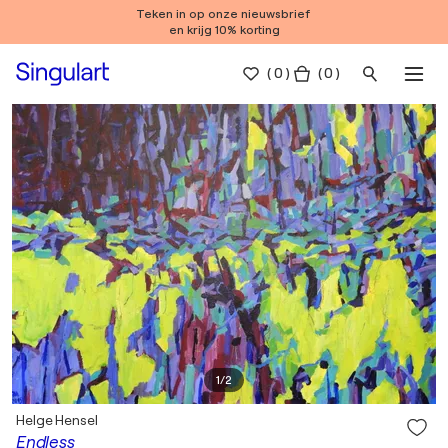
Teken in op onze nieuwsbrief
en krijg 10% korting
(
0
)
( 0 )
1
/
2
Helge Hensel
Endless