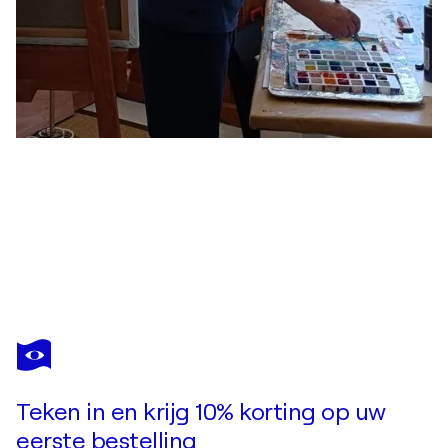
HELGE HENSEL
Endless
US$ 6.440
Doe een bod
Kopen
Teken in en krijg 10% korting op uw
eerste bestelling