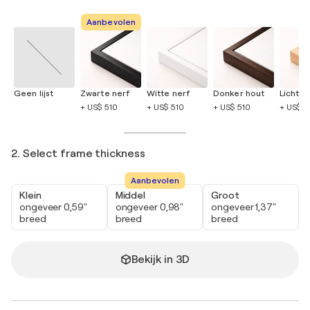
Aanbevolen
Geen lijst
Zwarte nerf
Witte nerf
Donker hout
Licht h
+ US$ 510
+ US$ 510
+ US$ 510
+ US$ 5
2. Select frame thickness
Aanbevolen
Klein
Middel
Groot
ongeveer 0,59"
ongeveer 0,98"
ongeveer 1,37"
breed
breed
breed
Bekijk in 3D