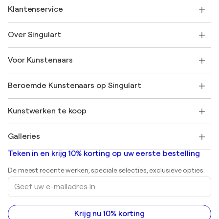
Klantenservice
Neem contact met ons op
Over Singulart
Verzenden
Retourbeleid
Over ons
Klantbeoordelingen
Voor Kunstenaars
Veelgestelde Vragen
SINGULART Cadeaubon
Affiliates
Neem deel aan ons handelsprogramma
Word lid van Singulart als een kunstenaar
Onze kunstenaars
Mijn Account
Beroemde Kunstenaars op Singulart
Inloggen als Artiest
Singulart Magazine
Koopbescherming
Werken bij SINGULART
+31 20 241 4758
Henri Matisse
Ontdek gecureerde originele kunst
Kunstwerken te koop
Marc Chagall
Pablo Picasso
Schilderijen te koop
Salvador Dalí
Galleries
Abstracte schilderijen te koop
Banksy
Olieverfschilderijen
Mr. Brainwash
Kunstgaleries in Nederland
Teken in en krijg 10% korting op uw eerste bestelling
Landschapsschilderijen
Shepard Fairey
Afdrukken
De meest recente werken, speciale selecties, exclusieve opties.
Beelden
Geef
Acrylverfschilderijen
uw
e-
mailadres
in
Krijg nu 10% korting