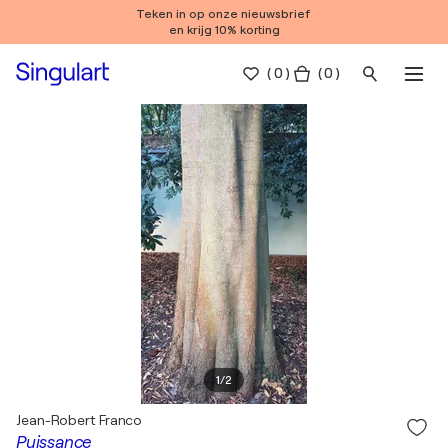
Teken in op onze nieuwsbrief
en krijg 10% korting
(
0
)
( 0 )
1
/
2
Jean-Robert Franco
Puissance