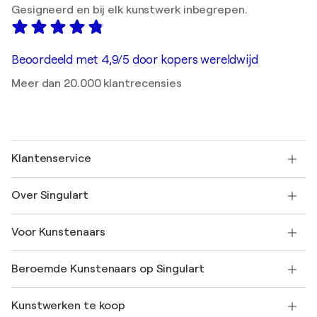
Gesigneerd en bij elk kunstwerk inbegrepen.
Beoordeeld met 4,9/5 door kopers wereldwijd
Meer dan 20.000 klantrecensies
Klantenservice
Neem contact met ons op
Over Singulart
Verzenden
Retourbeleid
Over ons
Klantbeoordelingen
Voor Kunstenaars
Veelgestelde Vragen
SINGULART Cadeaubon
Affiliates
Neem deel aan ons handelsprogramma
Word lid van Singulart als een kunstenaar
Onze kunstenaars
Mijn Account
Beroemde Kunstenaars op Singulart
Inloggen als Artiest
Singulart Magazine
Koopbescherming
Werken bij SINGULART
+31 20 241 4758
Henri Matisse
Ontdek gecureerde originele kunst
Kunstwerken te koop
Marc Chagall