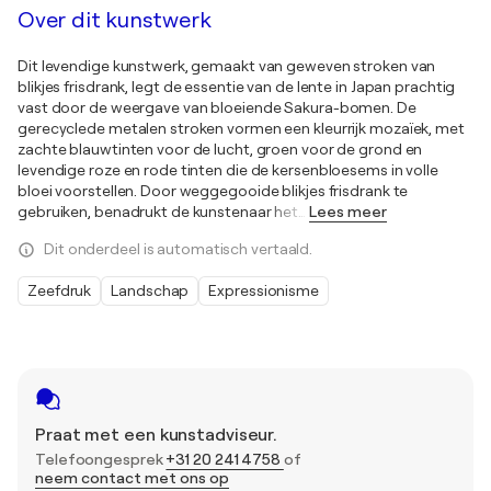
Over dit kunstwerk
Dit levendige kunstwerk, gemaakt van geweven stroken van
blikjes frisdrank, legt de essentie van de lente in Japan prachtig
vast door de weergave van bloeiende Sakura-bomen. De
gerecyclede metalen stroken vormen een kleurrijk mozaïek, met
zachte blauwtinten voor de lucht, groen voor de grond en
levendige roze en rode tinten die de kersenbloesems in volle
bloei voorstellen. Door weggegooide blikjes frisdrank te
gebruiken, benadrukt de kunstenaar het
…
Lees meer
Dit onderdeel is automatisch vertaald.
Zeefdruk
Landschap
Expressionisme
Praat met een kunstadviseur.
Telefoongesprek
+31 20 241 4758
of
neem contact met ons op