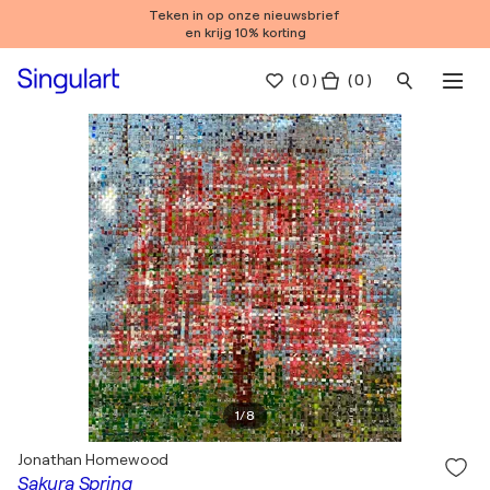
Teken in op onze nieuwsbrief
en krijg 10% korting
(
0
)
( 0 )
1
/
8
Jonathan Homewood
Sakura Spring