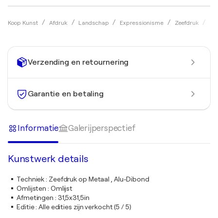
Koop Kunst
Afdruk
Landschap
Expressionisme
Zeefdruk
Jo
Verzending en retournering
Garantie en betaling
Informatie
Galerijperspectief
Kunstwerk details
Techniek
:
Zeefdruk op Metaal , Alu-Dibond
Omlijsten
:
Omlijst
Afmetingen
:
31,5x31,5in
Editie
:
Alle edities zijn verkocht (5 / 5)