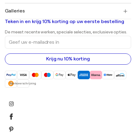
Pablo Picasso
Schilderijen te koop
Salvador Dalí
Galleries
Abstracte schilderijen te koop
Banksy
Olieverfschilderijen
Mr. Brainwash
Kunstgaleries in Nederland
Teken in en krijg 10% korting op uw eerste bestelling
Landschapsschilderijen
Shepard Fairey
Afdrukken
De meest recente werken, speciale selecties, exclusieve opties.
Beelden
Geef
Acrylverfschilderijen
uw
e-
mailadres
in
Krijg nu 10% korting
Bankoverschrijving