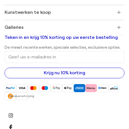
Koopbescherming
Werken bij SINGULART
+31 20 241 4758
Henri Matisse
Ontdek gecureerde originele kunst
Kunstwerken te koop
Marc Chagall
Pablo Picasso
Schilderijen te koop
Salvador Dalí
Galleries
Abstracte schilderijen te koop
Banksy
Olieverfschilderijen
Mr. Brainwash
Kunstgaleries in Nederland
Teken in en krijg 10% korting op uw eerste bestelling
Landschapsschilderijen
Shepard Fairey
Afdrukken
De meest recente werken, speciale selecties, exclusieve opties.
Beelden
Geef
Acrylverfschilderijen
uw
e-
mailadres
in
Krijg nu 10% korting
Bankoverschrijving