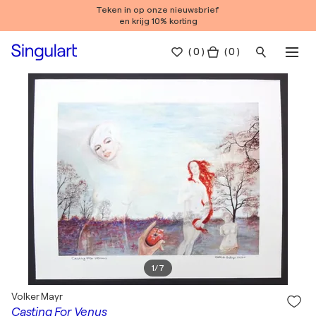
Teken in op onze nieuwsbrief
en krijg 10% korting
(
0
)
( 0 )
1
/
7
Volker Mayr
Casting For Venus