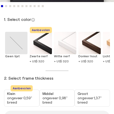
1. Select color
Aanbevolen
Geen lijst
Zwarte nerf
Witte nerf
Donker hout
Licht h
+ US$ 320
+ US$ 320
+ US$ 320
+ US$ 
2. Select frame thickness
Aanbevolen
Klein
Middel
Groot
ongeveer 0,59"
ongeveer 0,98"
ongeveer 1,37"
breed
breed
breed