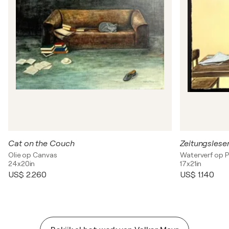
Cat on the Couch
Zeitungslese
Olie op Canvas
Waterverf op P
24x20in
17x21in
US$ 2.260
US$ 1.140