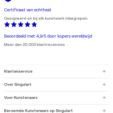
Certificaat van echtheid
Gesigneerd en bij elk kunstwerk inbegrepen.
Beoordeeld met 4,9/5 door kopers wereldwijd
Meer dan 20.000 klantrecensies
Klantenservice
Neem contact met ons op
Over Singulart
Verzenden
Retourbeleid
Over ons
Klantbeoordelingen
Voor Kunstenaars
Veelgestelde Vragen
SINGULART Cadeaubon
Affiliates
Neem deel aan ons handelsprogramma
Word lid van Singulart als een kunstenaar
Onze kunstenaars
Mijn Account
Beroemde Kunstenaars op Singulart
Inloggen als Artiest
Singulart Magazine