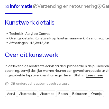
Informatie
Verzending en retournering
Gar
Kunstwerk details
Techniek
:
Acryl op Canvas
Overige details
:
Kunstwerk op houten raamwerk. Klaar om op te
Afmetingen
:
43,3x43,3in
Over dit kunstwerk
In dit levendige abstracte acrylschilderij probeerde ik de pulsere
spanning, terwijl de rijke, warme kleuren een gevoel van passie en
ingewikkelde tapijtwerk van hun eigen leven. Stel je
…
Lees meer
Dit onderdeel is automatisch vertaald.
Acryl
Abstractie
Abstract
Beton
Baksteen
Oranje