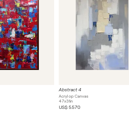
Abstract 4
Acryl op Canvas
47x31in
US$ 5.570