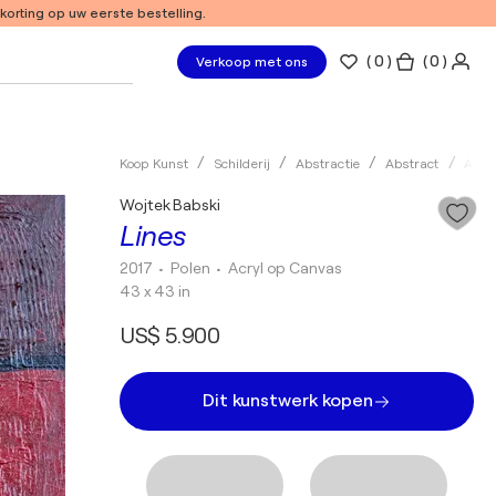
 korting op uw eerste bestelling.
(
0
)
( 0 )
Verkoop met ons
Koop Kunst
Schilderij
Abstractie
Abstract
Acryl
Wojtek Babski
Lines
2017
• Polen
•
Acryl op Canvas
43 x 43 in
US$ 5.900
Dit kunstwerk kopen