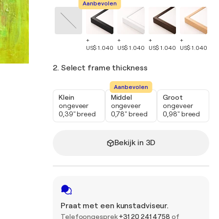
Aanbevolen
+
+
+
+
+
US$ 1.040
US$ 1.040
US$ 1.040
US$ 1.040
US
2. Select frame thickness
Aanbevolen
Klein
Middel
Groot
ongeveer
ongeveer
ongeveer
0,39" breed
0,78" breed
0,98" breed
Bekijk in 3D
Praat met een kunstadviseur.
Telefoongesprek
+31 20 241 4758
of