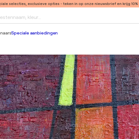
ale selecties, exclusieve opties
- teken in op onze nieuwsbrief en krijg 10%
iestennaam, kleur...
enaars
Speciale aanbiedingen