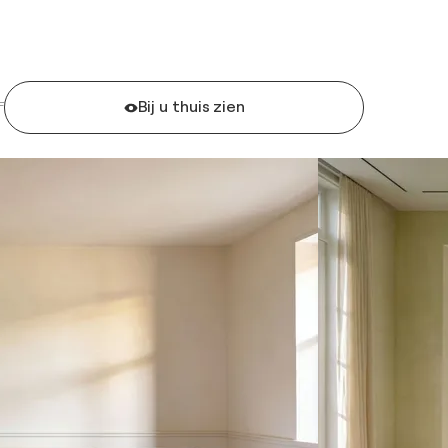
Bij u thuis zien
F