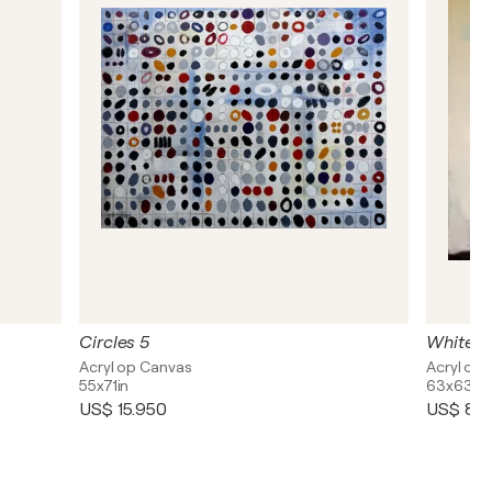
Circles 5
White A
Acryl op Canvas
Acryl op
55x71in
63x63in
US$ 15.950
US$ 8.6