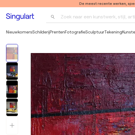
De meest recente werken, speci
Zoek naar een kunstwerk, stijl, art
Nieuwkomers
Schilderij
Prenten
Fotografie
Sculptuur
Tekening
Kunst