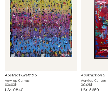
Abstract Graffiti 5
Abstraction 3
Acryl op Canvas
Acryl op Canvas
63x63in
39x28in
US$ 9.840
US$ 5.650