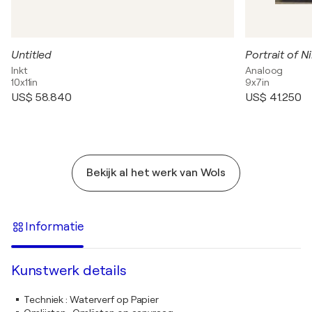
Untitled
Portrait of N
Inkt
Analoog
10x11in
9x7in
US$ 58.840
US$ 41.250
Bekijk al het werk van Wols
Informatie
Kunstwerk details
Techniek
:
Waterverf op Papier