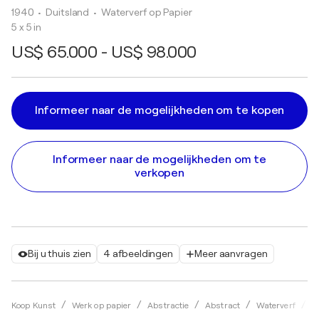
1940
• Duitsland
•
Waterverf op Papier
5 x 5 in
US$ 65.000 - US$ 98.000
Informeer naar de mogelijkheden om te kopen
Informeer naar de mogelijkheden om te
verkopen
Bij u thuis zien
4 afbeeldingen
Meer aanvragen
Koop Kunst
Werk op papier
Abstractie
Abstract
Waterverf
W