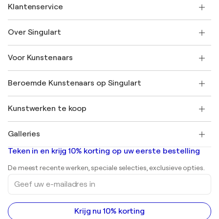
Klantenservice
Neem contact met ons op
Over Singulart
Verzenden
Retourbeleid
Over ons
Klantbeoordelingen
Voor Kunstenaars
Veelgestelde Vragen
SINGULART Cadeaubon
Affiliates
Neem deel aan ons handelsprogramma
Word lid van Singulart als een kunstenaar
Onze kunstenaars
Mijn Account
Beroemde Kunstenaars op Singulart
Inloggen als Artiest
Singulart Magazine
Koopbescherming
Werken bij SINGULART
+31 20 241 4758
Henri Matisse
Ontdek gecureerde originele kunst
Kunstwerken te koop
Marc Chagall
Pablo Picasso
Schilderijen te koop
Salvador Dalí
Galleries
Abstracte schilderijen te koop
Banksy
Olieverfschilderijen
Mr. Brainwash
Kunstgaleries in Nederland
Teken in en krijg 10% korting op uw eerste bestelling
Landschapsschilderijen
Shepard Fairey
Afdrukken
De meest recente werken, speciale selecties, exclusieve opties.
Beelden
Geef
Acrylverfschilderijen
uw
e-
mailadres
in
Krijg nu 10% korting