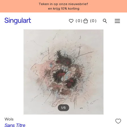
Teken in op onze nieuwsbrief
en krijg 10% korting
(
0
)
( 0 )
1
/
5
Wols
Sans Titre