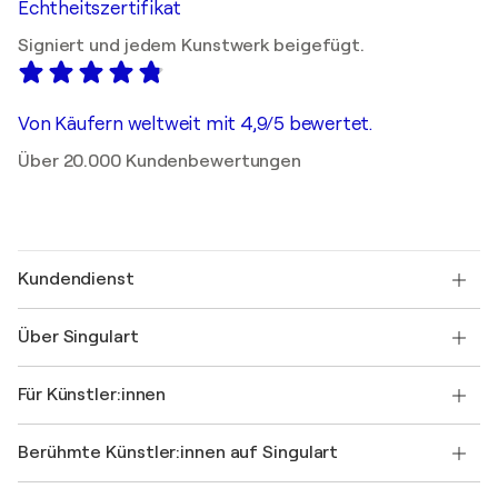
Echtheitszertifikat
Signiert und jedem Kunstwerk beigefügt.
Von Käufern weltweit mit 4,9/5 bewertet.
Über 20.000 Kundenbewertungen
Kundendienst
Kontaktieren Sie uns
Über Singulart
Versand
Rücknahmerichtlinie
Über uns
Kundenreferenzen
Für Künstler:innen
FAQ
Einen Gutschein verschenken
Partner
Werden Sie Mitglied unseres Handelsprogramms
Singulart als Künstler*in beitreten
Unsere Künstler:innen
Ihr Konto
Berühmte Künstler:innen auf Singulart
Als Künstler anmelden
Singulart-Magazin
Käuferschutz
Jobs
+49 30 31196995
Henri Matisse