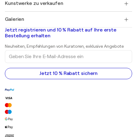
Entdecken Sie kuratierte Originalkunst
Kunstwerke zu verkaufen
Marc Chagall
Pablo Picasso
Gemälde zu verkaufen
Salvador Dalí
Galerien
Abstrakte Gemälde zu verkaufen
Banksy
Ölgemälde
Mr. Brainwash
Kunstgalerien in Deutschland
Jetzt registrieren und 10 % Rabatt auf Ihre erste
Landschaftsgemälde
Shepard Fairey
Kunstgalerien in Schweiz
Bestellung erhalten
Drucke
Kunstgalerien in Österreich
Skulpturen
Neuheiten, Empfehlungen von Kuratoren, exklusive Angebote
Acrylgemälde
Geben
Sie
Ihre
E-
Mail-
Jetzt 10 % Rabatt sichern
Adresse
ein