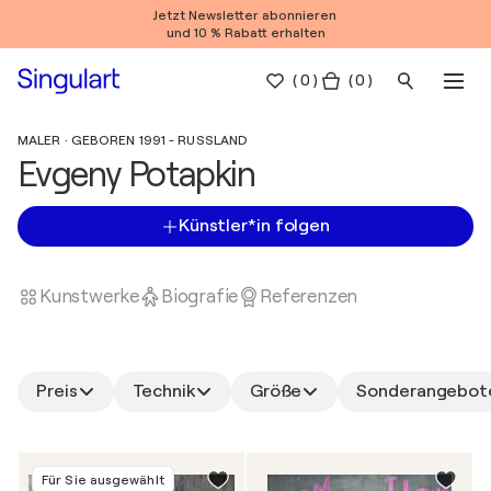
Jetzt Newsletter abonnieren
und 10 % Rabatt erhalten
(
0
)
( 0 )
MALER · GEBOREN 1991 - RUSSLAND
Evgeny Potapkin
Künstler*in folgen
Kunstwerke
Biografie
Referenzen
Preis
Technik
Größe
Sonderangebot
Für Sie ausgewählt