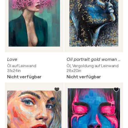
Love
Oil portrait gold woman painting canvas art Original wall art by Evgeny JackPot
Öl auf Leinwand
Öl, Vergoldung auf Leinwand
31x24in
28x20in
Nicht verfügbar
Nicht verfügbar