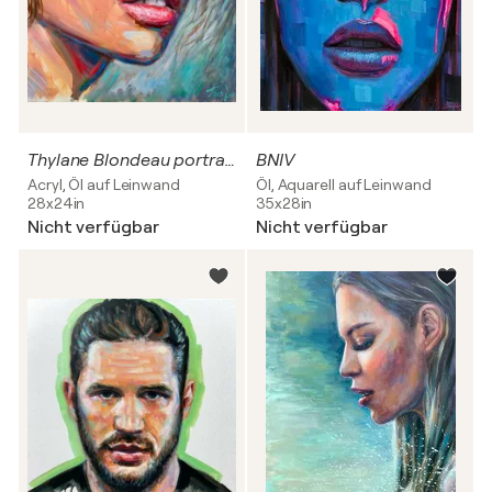
Thylane Blondeau portrait painting Original wall art above bed decor oil portrait by Evgeny JackPot
BNIV
Acryl, Öl auf Leinwand
Öl, Aquarell auf Leinwand
28x24in
35x28in
Nicht verfügbar
Nicht verfügbar