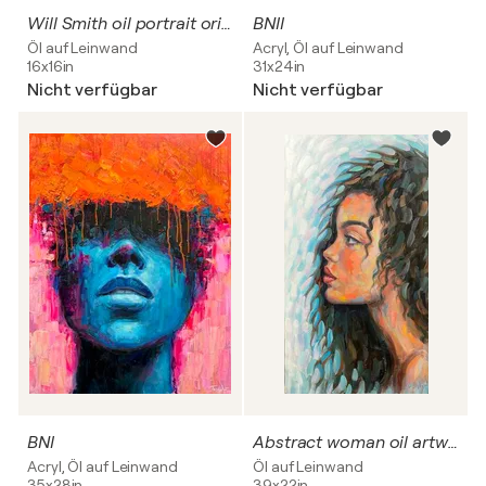
Will Smith oil portrait original painting hand drawn canvas wall art by Evgeny JackPot
BNII
Öl auf Leinwand
Acryl, Öl auf Leinwand
16x16in
31x24in
Nicht verfügbar
Nicht verfügbar
BNI
Abstract woman oil artwork
Acryl, Öl auf Leinwand
Öl auf Leinwand
35x28in
39x22in