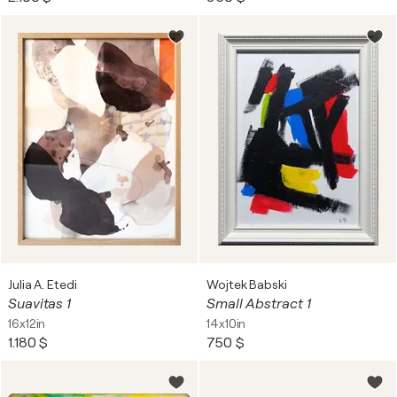
Julia A. Etedi
Wojtek Babski
Suavitas 1
Small Abstract 1
16x12in
14x10in
1.180 $
750 $