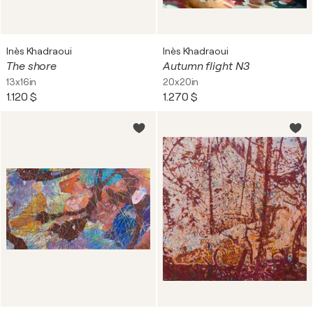
Inès Khadraoui
Inès Khadraoui
The shore
Autumn flight N3
13x16in
20x20in
1.120 $
1.270 $