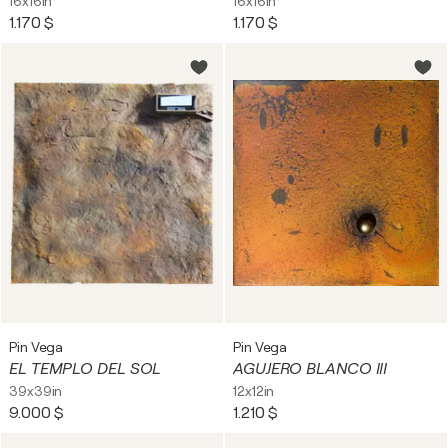
16x16in
16x16in
1.170 $
1.170 $
Pin Vega
Pin Vega
EL TEMPLO DEL SOL
AGUJERO BLANCO III
39x39in
12x12in
9.000 $
1.210 $