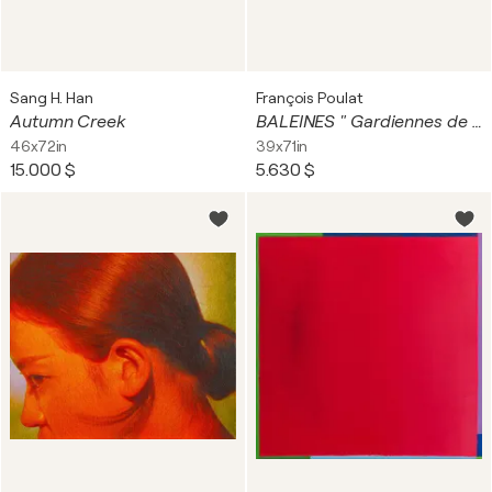
Sang H. Han
François Poulat
Autumn Creek
BALEINES " Gardiennes de la Planète "
46x72in
39x71in
15.000 $
5.630 $