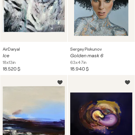
AirDaryal
Sergey Piskunov
Ice
Golden mask 6
18x13in
63x47in
18.520 $
18.940 $