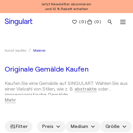
Jetzt Newsletter abonnieren
und 10 % Rabatt erhalten
(
0
)
( 0 )
Malerei
Kunst kaufen
Originale Gemälde Kaufen
Kaufen Sie eine Gemälde auf SINGULART. Wählen Sie aus
einer Vielzahl von Stilen, wie z. B.
abstrakte
oder
impressionistische Gemälde
.
Mehr
Arten von Gemälden
Wie man ein Gemälde auswählt
Die Malerei ist eine vielseitige Kunstform und wird nach
Stil, Ausführungsart und Thema unterschieden. Hier sind
Filter
Preis
Medium
Größe
einige gängige Arten von Gemälden: