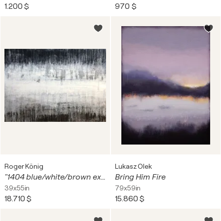
1.200 $
970 $
Roger König
Lukasz Olek
"1404 blue/white/brown exclusive"
Bring Him Fire
39x55in
79x59in
18.710 $
15.860 $