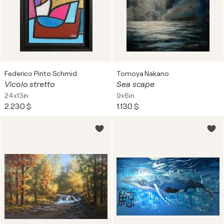
Federico Pinto Schmid
Tomoya Nakano
Vicolo stretto
Sea scape
24x13in
9x6in
2.230 $
1.130 $