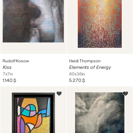
Rudolf Kosow
Heidi Thompson
Kiss
Elements of Energy
7x7in
60x36in
1.140 $
5.270 $