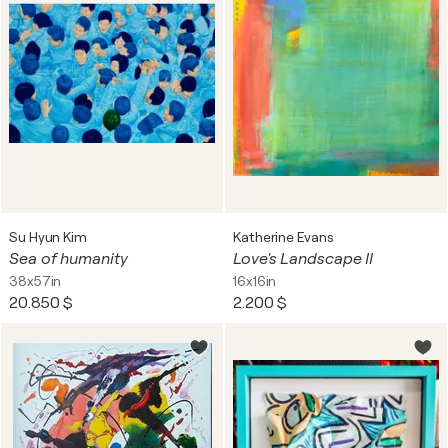
Su Hyun Kim
Katherine Evans
Sea of humanity
Love's Landscape II
38x57in
16x16in
20.850 $
2.200 $