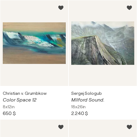
Christian v. Grumbkow
Sergej Sologub
Color Space 12
Milford Sound.
8x12in
18x26in
650 $
2.240 $