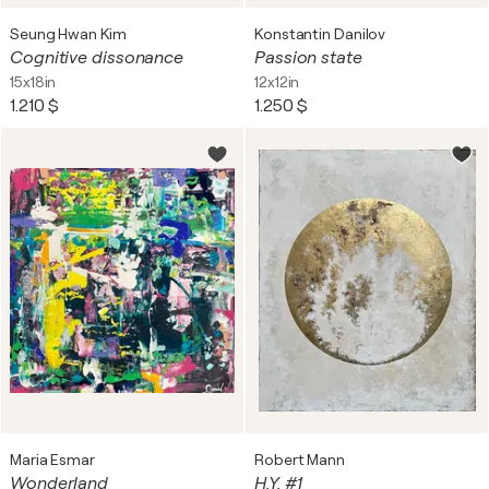
Seung Hwan Kim
Konstantin Danilov
Cognitive dissonance
Passion state
15x18in
12x12in
1.210 $
1.250 $
Maria Esmar
Robert Mann
Wonderland
H.Y. #1