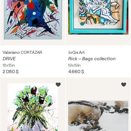
Valeriano CORTÁZAR
JoGis Art
DRIVE
Rick – Bags collection
18x15in
19x19in
2.080 $
4.660 $