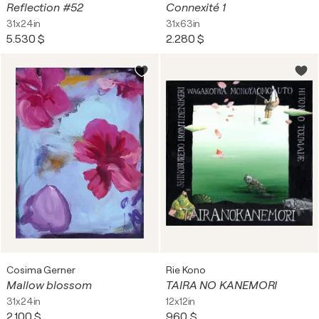
Reflection #52
Connexité 1
31x24in
31x63in
5.530 $
2.280 $
Cosima Gerner
Rie Kono
Mallow blossom
TAIRA NO KANEMORI
31x24in
12x12in
2.100 $
960 $