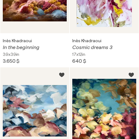
Inès Khadraoui
Inès Khadraoui
In the beginning
Cosmic dreams 3
39x39in
17x12in
3.650 $
640 $