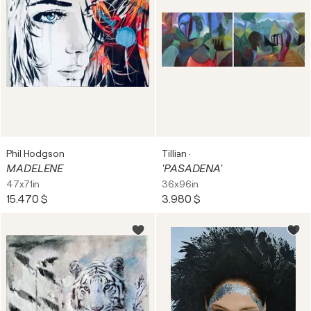
Phil Hodgson
Tillian ·
MADELENE
'PASADENA'
47x71in
36x96in
15.470 $
3.980 $