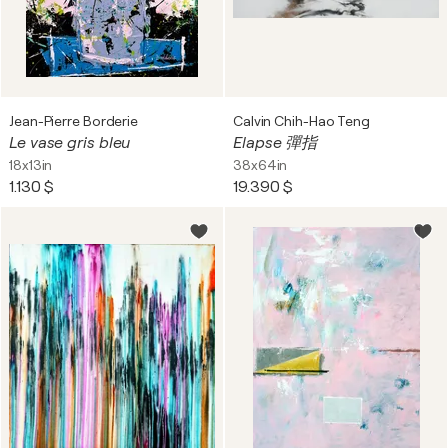
Jean-Pierre Borderie
Calvin Chih-Hao Teng
Le vase gris bleu
Elapse 彈指
18x13in
38x64in
1.130 $
19.390 $