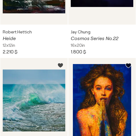
Robert Hettich
Jay Chung
Heide
Cosmos Series No.22
12x12in
16x20in
2.210 $
1.800 $