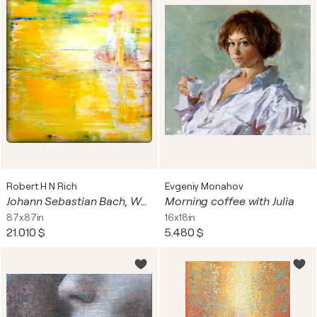
Robert H N Rich
Evgeniy Monahov
Johann Sebastian Bach, Wachet auf, ruft uns die Stimme, Kantate BWV 140, 2020-2023-1
Morning coffee with Julia
87x87in
16x18in
21.010 $
5.480 $