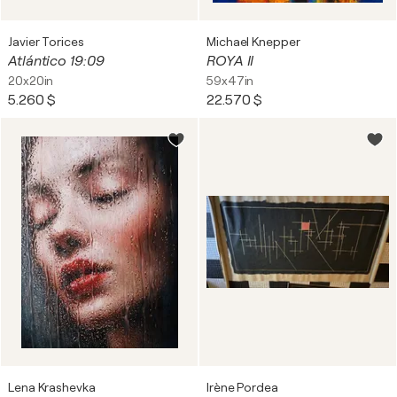
Javier Torices
Michael Knepper
Atlántico 19:09
ROYA II
20x20in
59x47in
5.260 $
22.570 $
Lena Krashevka
Irène Pordea