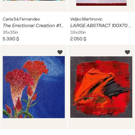
Carla Sá Fernandes
Veljko Martinovic
The Emotional Creation #195
LARGE ABSTRACT 100X70 RETURN HOME
35x35in
39x28in
5.390 $
2.050 $