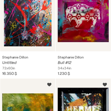
Stephanie Dillon
Stephanie Dillon
Untitled
Bull #12
72x60in
34x34in
16.350 $
1.230 $