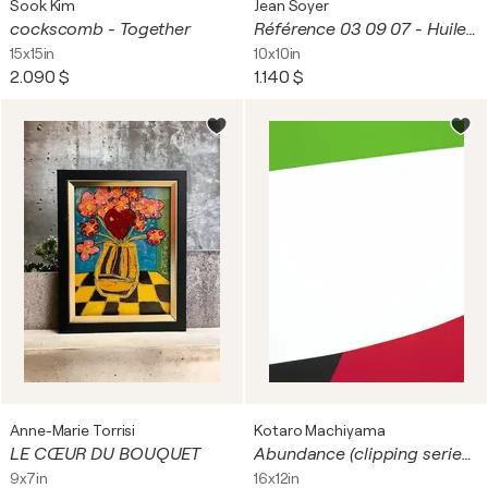
Sook Kim
Jean Soyer
cockscomb - Together
Référence 03 09 07 - Huile sur toile 25x25cm
15x15in
10x10in
2.090 $
1.140 $
Anne-Marie Torrisi
Kotaro Machiyama
LE CŒUR DU BOUQUET
Abundance (clipping series - Be conveyed)
9x7in
16x12in