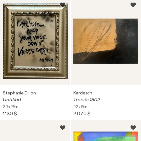
Stephanie Dillon
Kardesch
Untitled
Tracés 1802
29x25in
22x15in
1.130 $
2.070 $