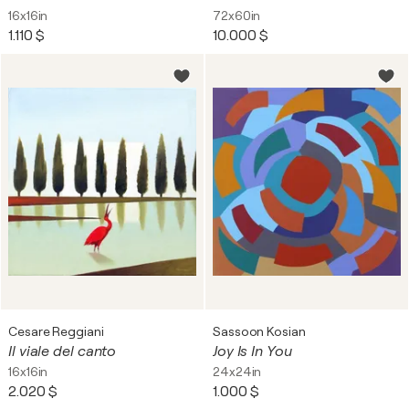
16x16in
72x60in
1.110 $
10.000 $
Cesare Reggiani
Sassoon Kosian
Il viale del canto
Joy Is In You
16x16in
24x24in
2.020 $
1.000 $