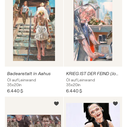
Badeanstalt in Aahus
KRIEG IST DER FEIND (Joseph Weizenbaum)
Öl auf Leinwand
Öl auf Leinwand
35x20in
35x20in
6.440 $
6.440 $