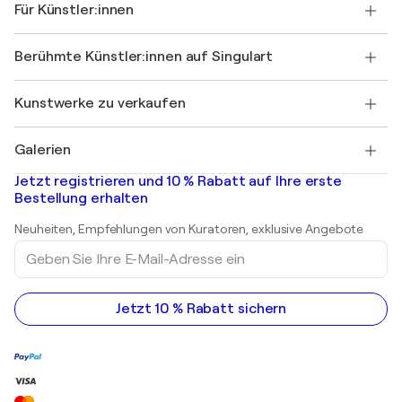
Für Künstler:innen
FAQ
Einen Gutschein verschenken
Partner
Werden Sie Mitglied unseres Handelsprogramms
Singulart als Künstler*in beitreten
Unsere Künstler:innen
Ihr Konto
Berühmte Künstler:innen auf Singulart
Als Künstler anmelden
Singulart-Magazin
Käuferschutz
Jobs
+49 30 31196995
Henri Matisse
Entdecken Sie kuratierte Originalkunst
Kunstwerke zu verkaufen
Marc Chagall
Pablo Picasso
Gemälde zu verkaufen
Salvador Dalí
Galerien
Abstrakte Gemälde zu verkaufen
Banksy
Ölgemälde
Mr. Brainwash
Kunstgalerien in Deutschland
Jetzt registrieren und 10 % Rabatt auf Ihre erste
Landschaftsgemälde
Shepard Fairey
Kunstgalerien in Schweiz
Bestellung erhalten
Drucke
Kunstgalerien in Österreich
Skulpturen
Neuheiten, Empfehlungen von Kuratoren, exklusive Angebote
Acrylgemälde
Geben
Sie
Ihre
E-
Mail-
Jetzt 10 % Rabatt sichern
Adresse
ein