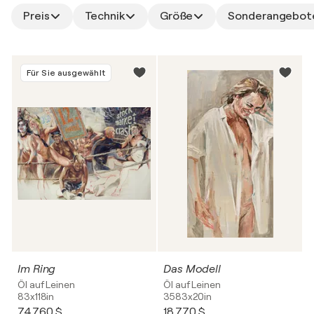
Preis
Technik
Größe
Sonderangebot
Für Sie ausgewählt
Im Ring
Das Modell
Öl auf Leinen
Öl auf Leinen
83x118in
3583x20in
74.760 $
18.770 $