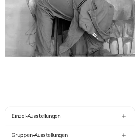
Einzel-Ausstellungen
2022
Gruppen-Ausstellungen
Sigurd Wendland - A GERMAN MASTER / Galerie