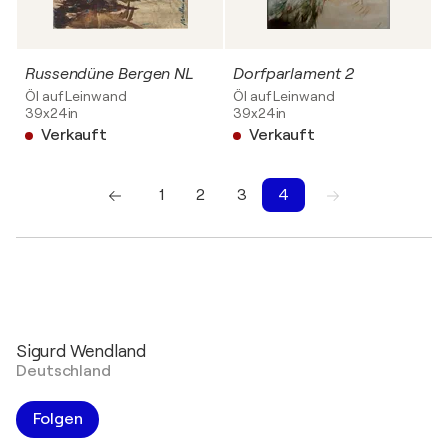
Russendüne Bergen NL
Dorfparlament 2
Öl auf Leinwand
Öl auf Leinwand
39x24in
39x24in
Verkauft
Verkauft
1
2
3
4
1
2
3
4
Sigurd Wendland
Deutschland
Folgen