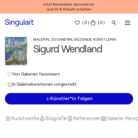
Jetzt Newsletter abonnieren
und 10 % Rabatt erhalten
(
0
)
( 0 )
MALERIN, ZEICHNERIN, BILDENDE KÜNSTLERIN
Sigurd Wendland
Von Galerien favorisiert
In Galeriekurationen vorgestellt
Künstler*in folgen
Kunstwerke
Biografie
Referenzen
Galerie-Pers