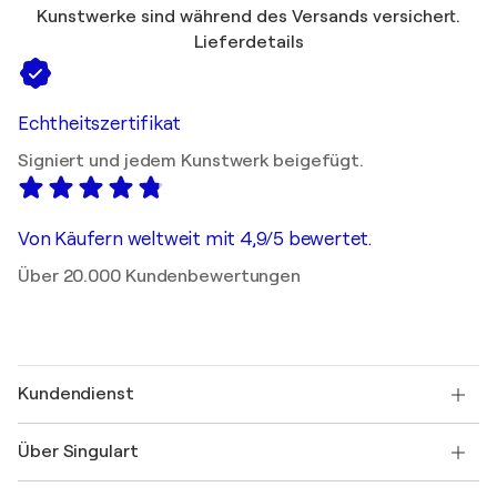
Kunstwerke sind während des Versands versichert.
Lieferdetails
Echtheitszertifikat
Signiert und jedem Kunstwerk beigefügt.
Von Käufern weltweit mit 4,9/5 bewertet.
Über 20.000 Kundenbewertungen
Kundendienst
Kontaktieren Sie uns
Über Singulart
Versand
Rücknahmerichtlinie
Über uns
Kundenreferenzen