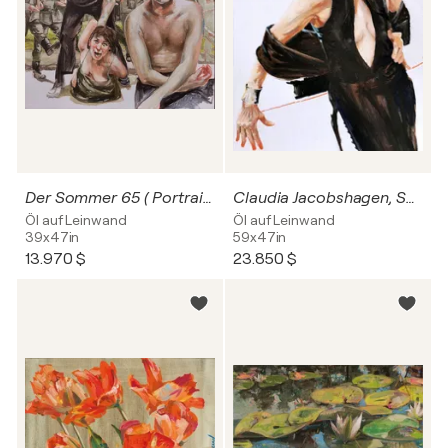
Der Sommer 65 ( Portrait des jungen Andreas Bader)
Claudia Jacobshagen, Schauspielerin
Öl auf Leinwand
Öl auf Leinwand
39x47in
59x47in
13.970 $
23.850 $