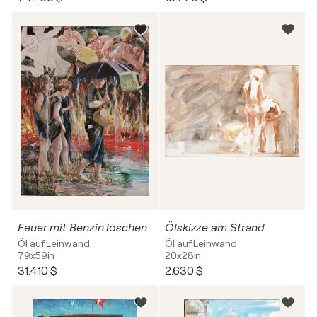
Feuer mit Benzin löschen
Ölskizze am Strand
Öl auf Leinwand
Öl auf Leinwand
79x59in
20x28in
31.410 $
2.630 $