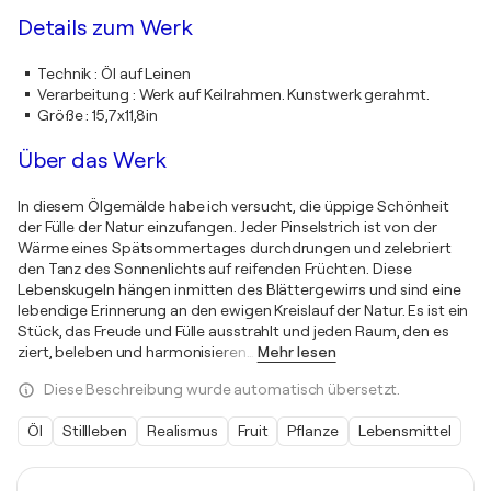
Details zum Werk
Technik
:
Öl auf Leinen
Verarbeitung
:
Werk auf Keilrahmen. Kunstwerk gerahmt.
Größe
:
15,7x11,8in
Über das Werk
In diesem Ölgemälde habe ich versucht, die üppige Schönheit
der Fülle der Natur einzufangen. Jeder Pinselstrich ist von der
Wärme eines Spätsommertages durchdrungen und zelebriert
den Tanz des Sonnenlichts auf reifenden Früchten. Diese
Lebenskugeln hängen inmitten des Blättergewirrs und sind eine
lebendige Erinnerung an den ewigen Kreislauf der Natur. Es ist ein
Stück, das Freude und Fülle ausstrahlt und jeden Raum, den es
ziert, beleben und harmonisieren
…
Mehr lesen
Diese Beschreibung wurde automatisch übersetzt.
Öl
Stillleben
Realismus
Fruit
Pflanze
Lebensmittel