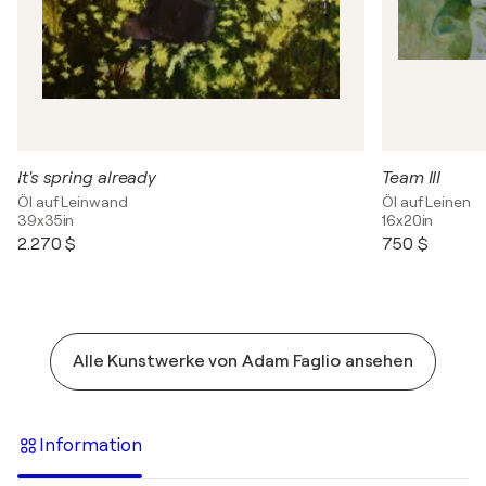
It's spring already
Team III
Öl auf Leinwand
Öl auf Leinen
39x35in
16x20in
2.270 $
750 $
Alle Kunstwerke von Adam Faglio ansehen
Information