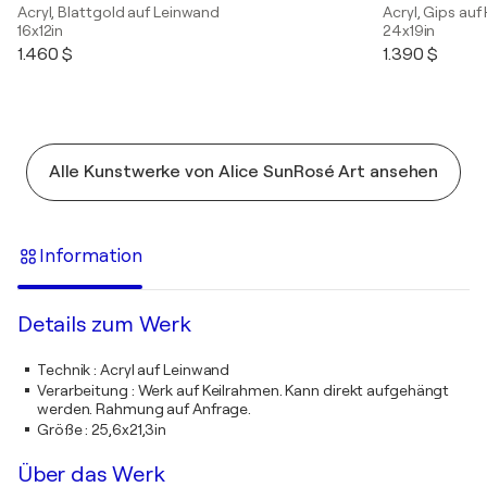
Acryl, Blattgold auf Leinwand
Acryl, Gips auf
16x12in
24x19in
1.460 $
1.390 $
Alle Kunstwerke von Alice SunRosé Art ansehen
Information
Details zum Werk
Technik
:
Acryl auf Leinwand
Verarbeitung
:
Werk auf Keilrahmen. Kann direkt aufgehängt
werden. Rahmung auf Anfrage.
Größe
:
25,6x21,3in
Über das Werk