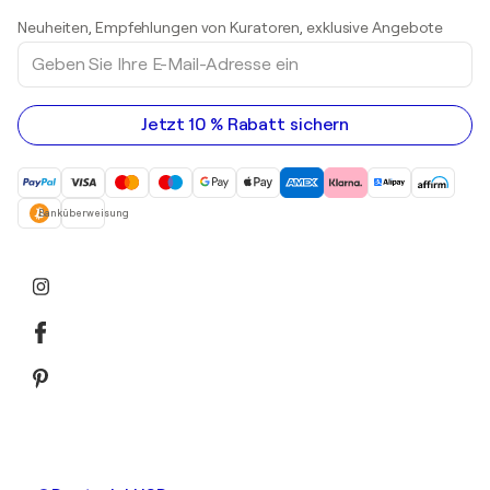
Kunstgalerien in Österreich
Skulpturen
Neuheiten, Empfehlungen von Kuratoren, exklusive Angebote
Acrylgemälde
Geben
Sie
Ihre
E-
Mail-
Jetzt 10 % Rabatt sichern
Adresse
ein
Banküberweisung