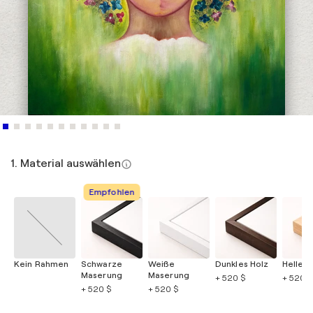
1. Material auswählen
Empfohlen
Kein Rahmen
Schwarze
Weiße
Dunkles Holz
Helles 
Maserung
Maserung
+ 520 $
+ 520 $
+ 520 $
+ 520 $