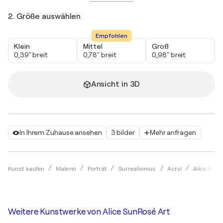
2. Größe auswählen
Empfohlen
Klein
Mittel
Groß
0,39" breit
0,78" breit
0,98" breit
Ansicht in 3D
In Ihrem Zuhause ansehen
3 bilder
Mehr anfragen
Kunst kaufen
Malerei
Porträt
Surrealismus
Acryl
Alice SunR
Weitere Kunstwerke von
Alice SunRosé Art