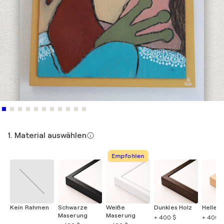
1. Material auswählen
Empfohlen
Kein Rahmen
Schwarze
Weiße
Dunkles Holz
Helles 
Maserung
Maserung
+ 400 $
+ 400 $