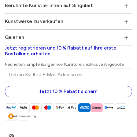
Singulart als Künstler*in beitreten
Unsere Künstler:innen
Ihr Konto
Berühmte Künstler:innen auf Singulart
Als Künstler anmelden
Singulart-Magazin
Käuferschutz
Jobs
+49 30 31196995
Henri Matisse
Entdecken Sie kuratierte Originalkunst
Kunstwerke zu verkaufen
Marc Chagall
Pablo Picasso
Gemälde zu verkaufen
Salvador Dalí
Galerien
Abstrakte Gemälde zu verkaufen
Banksy
Ölgemälde
Mr. Brainwash
Kunstgalerien in Deutschland
Jetzt registrieren und 10 % Rabatt auf Ihre erste
Landschaftsgemälde
Shepard Fairey
Kunstgalerien in Schweiz
Bestellung erhalten
Drucke
Kunstgalerien in Österreich
Skulpturen
Neuheiten, Empfehlungen von Kuratoren, exklusive Angebote
Acrylgemälde
Geben
Sie
Ihre
E-
Mail-
Jetzt 10 % Rabatt sichern
Adresse
ein
Banküberweisung