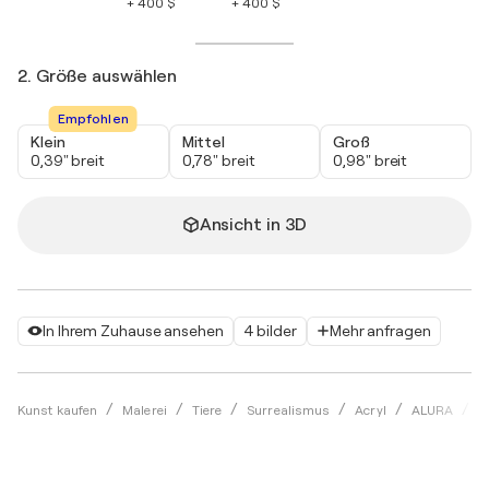
+ 400 $
+ 400 $
2. Größe auswählen
Empfohlen
Klein
Mittel
Groß
0,39" breit
0,78" breit
0,98" breit
Ansicht in 3D
In Ihrem Zuhause ansehen
4 bilder
Mehr anfragen
H
Kunst kaufen
Malerei
Tiere
Surrealismus
Acryl
ALURA