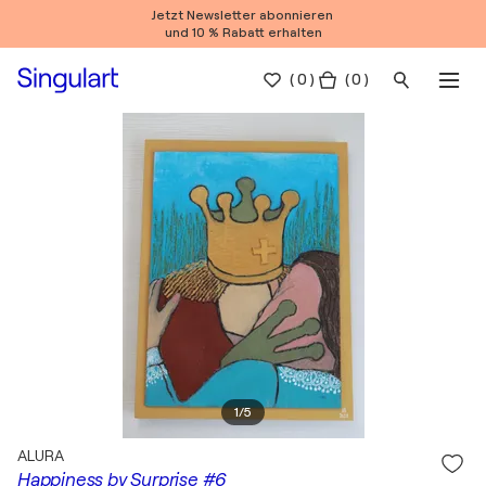
Jetzt Newsletter abonnieren
und 10 % Rabatt erhalten
(
0
)
( 0 )
1
/
5
ALURA
Happiness by Surprise #6