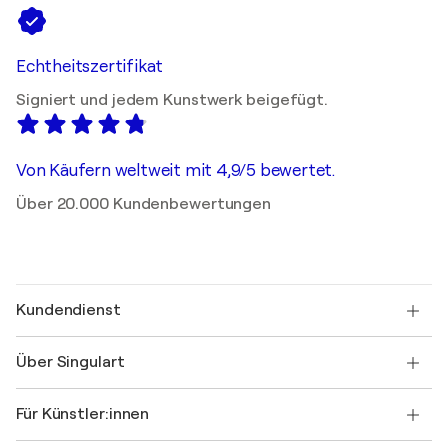
Echtheitszertifikat
Signiert und jedem Kunstwerk beigefügt.
Von Käufern weltweit mit 4,9/5 bewertet.
Über 20.000 Kundenbewertungen
Kundendienst
Kontaktieren Sie uns
Über Singulart
Versand
Rücknahmerichtlinie
Über uns
Kundenreferenzen
Für Künstler:innen
FAQ
Einen Gutschein verschenken
Partner
Werden Sie Mitglied unseres Handelsprogramms