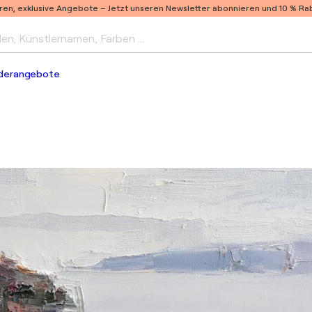
ren, exklusive Angebote –
Jetzt unseren Newsletter abonnieren und 10 % Raba
len, Künstlernamen, Farben …
derangebote