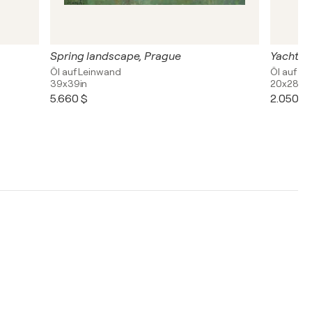
Spring landscape, Prague
Yachts 
Öl auf Leinwand
Öl auf L
39x39in
20x28in
5.660 $
2.050 $