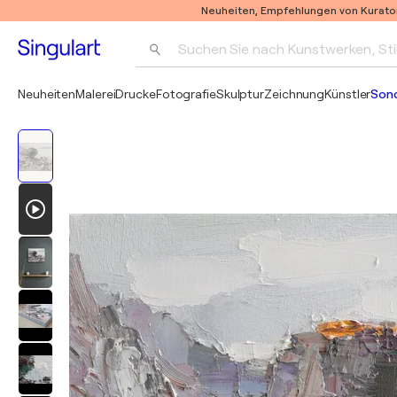
Neuheiten, Empfehlungen von Kurato
Suchen Sie nach Kunstwerken, Sti
Neuheiten
Malerei
Drucke
Fotografie
Skulptur
Zeichnung
Künstler
Son