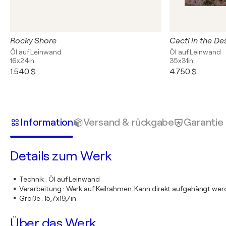
Rocky Shore
Cacti in the De
Öl auf Leinwand
Öl auf Leinwand
16x24in
35x31in
1.540 $
4.750 $
Information
Versand & rückgabe
Garantie
Details zum Werk
Technik
:
Öl auf Leinwand
Verarbeitung
:
Werk auf Keilrahmen. Kann direkt aufgehängt we
Größe
:
15,7x19,7in
Über das Werk