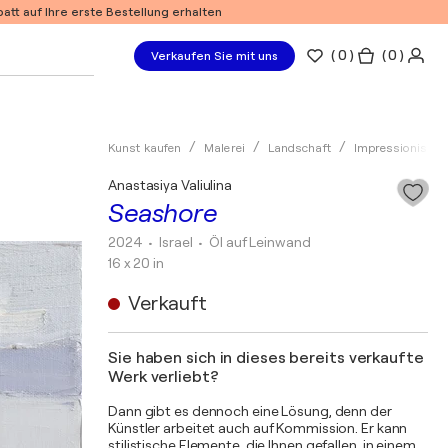
tt auf Ihre erste Bestellung erhalten
(
0
)
( 0 )
Verkaufen Sie mit uns
Kunst kaufen
Malerei
Landschaft
Impressionismu
Anastasiya Valiulina
Seashore
2024
• Israel
•
Öl auf Leinwand
16 x 20 in
Verkauft
Sie haben sich in dieses bereits verkaufte
Werk verliebt?
Dann gibt es dennoch eine Lösung, denn der
Künstler arbeitet auch auf Kommission. Er kann
stilistische Elemente, die Ihnen gefallen, in einem