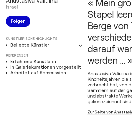
Anastasiya Valiulina
« Mein grö
Israel
Stapel leer
Folgen
Berge von 
verschieden
KÜNSTLERISCHE HIGHLIGHTS
Beliebte Künstler
darauf war
REFERENZEN
werden ... 
Erfahrene Künstlerin
In Galeriekurationen vorgestellt
Arbeitet auf Kommission
Anastasiya Valiulina 
Kindheitsjahren die s
verbracht hat, von de
Sammlern auf der gan
und abstrakte Werke
gekennzeichnet sind
Zur Seite von Anastasiy