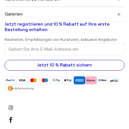
Pablo Picasso
Gemälde zu verkaufen
Salvador Dalí
Galerien
Abstrakte Gemälde zu verkaufen
Banksy
Ölgemälde
Mr. Brainwash
Kunstgalerien in Deutschland
Jetzt registrieren und 10 % Rabatt auf Ihre erste
Landschaftsgemälde
Shepard Fairey
Kunstgalerien in Schweiz
Bestellung erhalten
Drucke
Kunstgalerien in Österreich
Skulpturen
Neuheiten, Empfehlungen von Kuratoren, exklusive Angebote
Acrylgemälde
Geben
Sie
Ihre
E-
Mail-
Jetzt 10 % Rabatt sichern
Adresse
ein
Banküberweisung