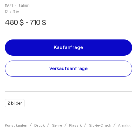
1971
• Italien
12 x 9 in
480 $ - 710 $
Kaufanfrage
Verkaufsanfrage
2 bilder
Kunst kaufen
Druck
Genre
Klassik
Giclée-Druck
Arnaldo P