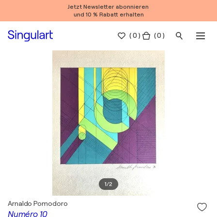
Jetzt Newsletter abonnieren
und 10 % Rabatt erhalten
(
0
)
( 0 )
1
/
2
Arnaldo Pomodoro
Numéro 10