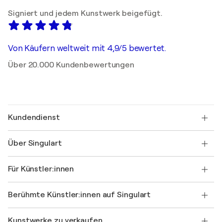
Signiert und jedem Kunstwerk beigefügt.
Von Käufern weltweit mit 4,9/5 bewertet.
Über 20.000 Kundenbewertungen
Kundendienst
Kontaktieren Sie uns
Über Singulart
Versand
Rücknahmerichtlinie
Über uns
Kundenreferenzen
Für Künstler:innen
FAQ
Einen Gutschein verschenken
Partner
Werden Sie Mitglied unseres Handelsprogramms
Singulart als Künstler*in beitreten
Unsere Künstler:innen
Ihr Konto
Berühmte Künstler:innen auf Singulart
Als Künstler anmelden
Singulart-Magazin
Käuferschutz
Jobs
+49 30 31196995
Henri Matisse
Entdecken Sie kuratierte Originalkunst
Kunstwerke zu verkaufen
Marc Chagall