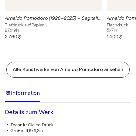
Arnaldo Pomodoro (1926–2025) – Segnali per Barbarella Gagliardi Saffirio – Aquatint and calcography on Fabriano Rosaspina paper – 1995
Tiefdruck auf Papier
Flachdruck
27x19in
5x7in
2.760 $
1.400 $
Alle Kunstwerke von Arnaldo Pomodoro ansehen
Information
Details zum Werk
Technik
:
Giclée-Druck
Größe
:
11,8x9,3in