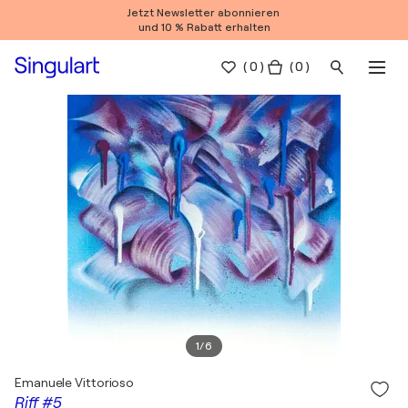
Jetzt Newsletter abonnieren
und 10 % Rabatt erhalten
(
0
)
( 0 )
1
/
6
Emanuele Vittorioso
Riff #5