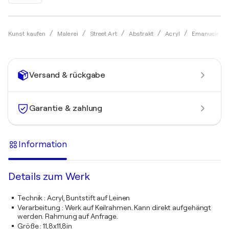
Kunst kaufen
Malerei
Street Art
Abstrakt
Acryl
Emanuele Vit
Versand & rückgabe
Garantie & zahlung
Information
Details zum Werk
Technik
:
Acryl, Buntstift auf Leinen
Verarbeitung
:
Werk auf Keilrahmen. Kann direkt aufgehängt
werden. Rahmung auf Anfrage.
Größe
:
11,8x11,8in