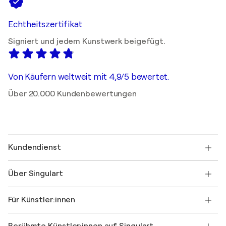
Echtheitszertifikat
Signiert und jedem Kunstwerk beigefügt.
Von Käufern weltweit mit 4,9/5 bewertet.
Über 20.000 Kundenbewertungen
Kundendienst
Kontaktieren Sie uns
Über Singulart
Versand
Rücknahmerichtlinie
Über uns
Kundenreferenzen
Für Künstler:innen
FAQ
Einen Gutschein verschenken
Partner
Werden Sie Mitglied unseres Handelsprogramms
Singulart als Künstler*in beitreten
Unsere Künstler:innen
Ihr Konto