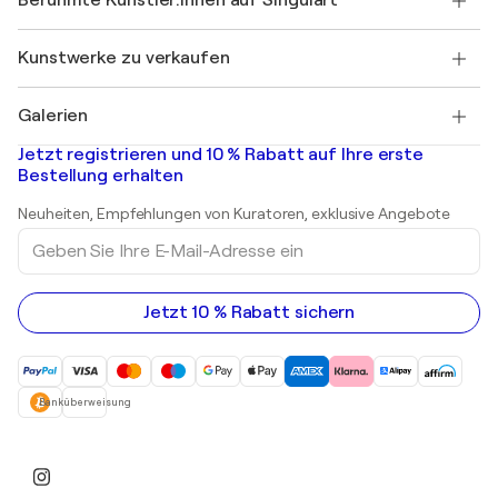
Berühmte Künstler:innen auf Singulart
Als Künstler anmelden
Singulart-Magazin
Käuferschutz
Jobs
+49 30 31196995
Henri Matisse
Entdecken Sie kuratierte Originalkunst
Kunstwerke zu verkaufen
Marc Chagall
Pablo Picasso
Gemälde zu verkaufen
Salvador Dalí
Galerien
Abstrakte Gemälde zu verkaufen
Banksy
Ölgemälde
Mr. Brainwash
Kunstgalerien in Deutschland
Jetzt registrieren und 10 % Rabatt auf Ihre erste
Landschaftsgemälde
Shepard Fairey
Kunstgalerien in Schweiz
Bestellung erhalten
Drucke
Kunstgalerien in Österreich
Skulpturen
Neuheiten, Empfehlungen von Kuratoren, exklusive Angebote
Acrylgemälde
Geben
Sie
Ihre
E-
Mail-
Jetzt 10 % Rabatt sichern
Adresse
ein
Banküberweisung