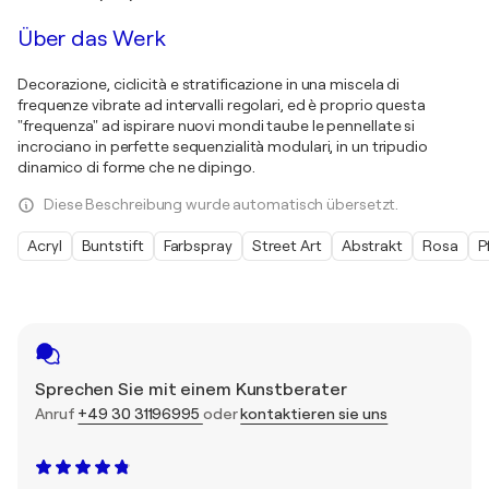
Über das Werk
Decorazione, ciclicità e stratificazione in una miscela di
frequenze vibrate ad intervalli regolari, ed è proprio questa
"frequenza" ad ispirare nuovi mondi taube le pennellate si
incrociano in perfette sequenzialità modulari, in un tripudio
dinamico di forme che ne dipingo.
Diese Beschreibung wurde automatisch übersetzt.
Acryl
Buntstift
Farbspray
Street Art
Abstrakt
Rosa
P
Sprechen Sie mit einem Kunstberater
Anruf
+49 30 31196995
oder
kontaktieren sie uns