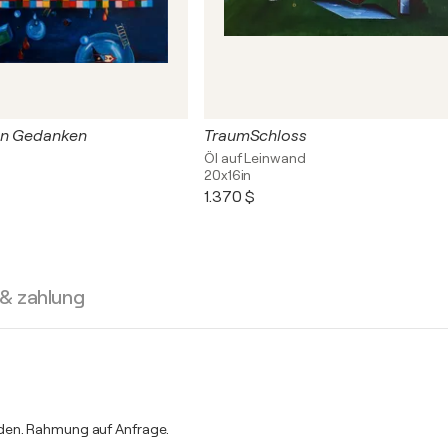
en Gedanken
TraumSchloss
Öl auf Leinwand
20x16in
1.370 $
 & zahlung
rden. Rahmung auf Anfrage.