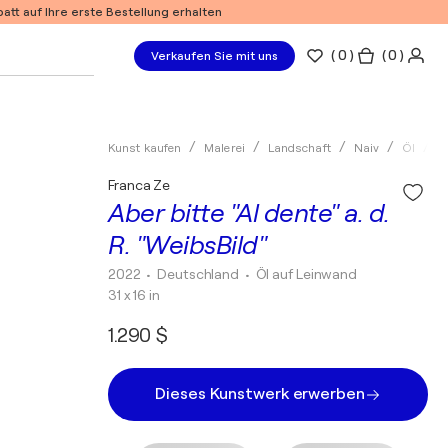
tt auf Ihre erste Bestellung erhalten
(
0
)
( 0 )
Verkaufen Sie mit uns
Kunst kaufen
Malerei
Landschaft
Naiv
Öl
F
Franca Ze
Aber bitte "Al dente" a. d.
R. "WeibsBild"
2022
• Deutschland
•
Öl auf Leinwand
31 x 16 in
1.290 $
Dieses Kunstwerk erwerben