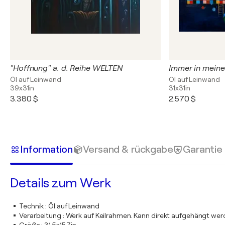
"Hoffnung" a. d. Reihe WELTEN
Immer in mein
Öl auf Leinwand
Öl auf Leinwand
39x31in
31x31in
3.380 $
2.570 $
Information
Versand & rückgabe
Garantie
Details zum Werk
Technik
:
Öl auf Leinwand
Verarbeitung
:
Werk auf Keilrahmen. Kann direkt aufgehängt we