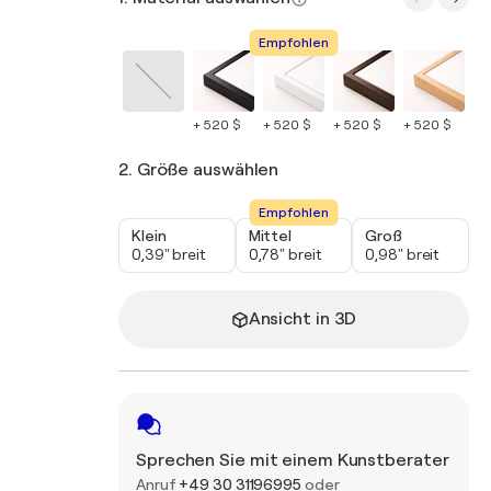
Empfohlen
+ 520 $
+ 520 $
+ 520 $
+ 520 $
+ 
2. Größe auswählen
Empfohlen
Klein
Mittel
Groß
0,39" breit
0,78" breit
0,98" breit
Ansicht in 3D
Sprechen Sie mit einem Kunstberater
Anruf
+49 30 31196995
oder