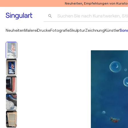
Neuheiten, Empfehlungen von Kurato
Suchen Sie nach Kunstwerken, Sti
Neuheiten
Malerei
Drucke
Fotografie
Skulptur
Zeichnung
Künstler
Son