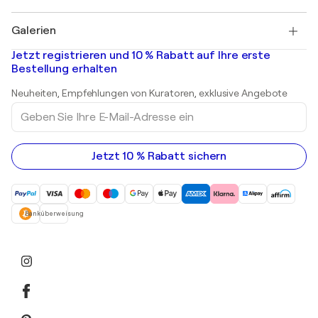
Pablo Picasso
Gemälde zu verkaufen
Salvador Dalí
Galerien
Abstrakte Gemälde zu verkaufen
Banksy
Ölgemälde
Mr. Brainwash
Kunstgalerien in Deutschland
Jetzt registrieren und 10 % Rabatt auf Ihre erste
Landschaftsgemälde
Shepard Fairey
Kunstgalerien in Schweiz
Bestellung erhalten
Drucke
Kunstgalerien in Österreich
Skulpturen
Neuheiten, Empfehlungen von Kuratoren, exklusive Angebote
Acrylgemälde
Geben
Sie
Ihre
E-
Mail-
Jetzt 10 % Rabatt sichern
Adresse
ein
Banküberweisung