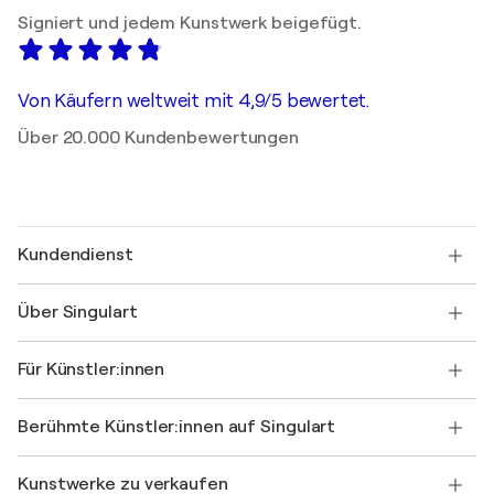
Signiert und jedem Kunstwerk beigefügt.
Von Käufern weltweit mit 4,9/5 bewertet.
Über 20.000 Kundenbewertungen
Kundendienst
Kontaktieren Sie uns
Über Singulart
Versand
Rücknahmerichtlinie
Über uns
Kundenreferenzen
Für Künstler:innen
FAQ
Einen Gutschein verschenken
Partner
Werden Sie Mitglied unseres Handelsprogramms
Singulart als Künstler*in beitreten
Unsere Künstler:innen
Ihr Konto
Berühmte Künstler:innen auf Singulart
Als Künstler anmelden
Singulart-Magazin
Käuferschutz
Jobs
+49 30 31196995
Henri Matisse
Entdecken Sie kuratierte Originalkunst
Kunstwerke zu verkaufen
Marc Chagall