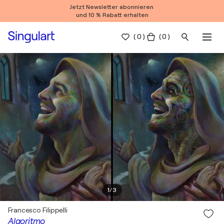
Jetzt Newsletter abonnieren
und 10 % Rabatt erhalten
(
0
)
( 0 )
1
/
3
Francesco Filippelli
Algoritmo