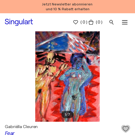
Jetzt Newsletter abonnieren
und 10 % Rabatt erhalten
(
0
)
( 0 )
1
/
7
Gabriëlla Cleuren
Fear