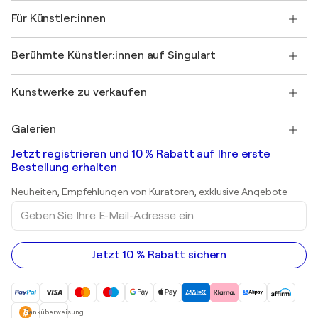
Über uns
Kundenreferenzen
Für Künstler:innen
FAQ
Einen Gutschein verschenken
Partner
Werden Sie Mitglied unseres Handelsprogramms
Singulart als Künstler*in beitreten
Unsere Künstler:innen
Ihr Konto
Berühmte Künstler:innen auf Singulart
Als Künstler anmelden
Singulart-Magazin
Käuferschutz
Jobs
+49 30 31196995
Henri Matisse
Entdecken Sie kuratierte Originalkunst
Kunstwerke zu verkaufen
Marc Chagall
Pablo Picasso
Gemälde zu verkaufen
Salvador Dalí
Galerien
Abstrakte Gemälde zu verkaufen
Banksy
Ölgemälde
Mr. Brainwash
Kunstgalerien in Deutschland
Jetzt registrieren und 10 % Rabatt auf Ihre erste
Landschaftsgemälde
Shepard Fairey
Kunstgalerien in Schweiz
Bestellung erhalten
Drucke
Kunstgalerien in Österreich
Skulpturen
Neuheiten, Empfehlungen von Kuratoren, exklusive Angebote
Acrylgemälde
Geben
Sie
Ihre
E-
Mail-
Jetzt 10 % Rabatt sichern
Adresse
ein
Banküberweisung