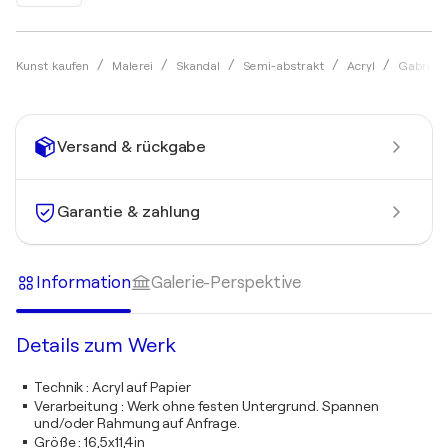
Kunst kaufen
Malerei
Skandal
Semi-abstrakt
Acryl
Gabriëll
Versand & rückgabe
Garantie & zahlung
Information
Galerie-Perspektive
Details zum Werk
Technik
:
Acryl auf Papier
Verarbeitung
:
Werk ohne festen Untergrund. Spannen
und/oder Rahmung auf Anfrage.
Größe
:
16,5x11,4in