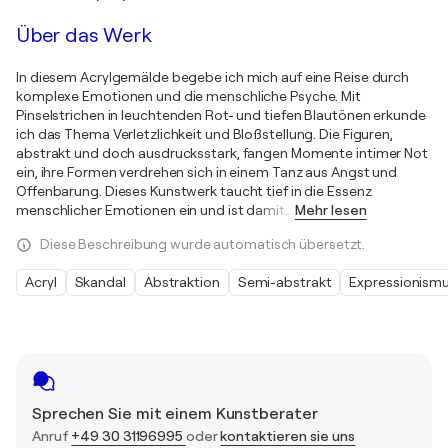
Über das Werk
In diesem Acrylgemälde begebe ich mich auf eine Reise durch
komplexe Emotionen und die menschliche Psyche. Mit
Pinselstrichen in leuchtenden Rot- und tiefen Blautönen erkunde
ich das Thema Verletzlichkeit und Bloßstellung. Die Figuren,
abstrakt und doch ausdrucksstark, fangen Momente intimer Not
ein, ihre Formen verdrehen sich in einem Tanz aus Angst und
Offenbarung. Dieses Kunstwerk taucht tief in die Essenz
menschlicher Emotionen ein und ist damit
…
Mehr lesen
Diese Beschreibung wurde automatisch übersetzt.
Acryl
Skandal
Abstraktion
Semi-abstrakt
Expressionism
Sprechen Sie mit einem Kunstberater
Anruf
+49 30 31196995
oder
kontaktieren sie uns