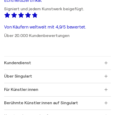
Echtheitszertifikat
Signiert und jedem Kunstwerk beigefügt.
Von Käufern weltweit mit 4,9/5 bewertet.
Über 20.000 Kundenbewertungen
Kundendienst
Kontaktieren Sie uns
Über Singulart
Versand
Rücknahmerichtlinie
Über uns
Kundenreferenzen
Für Künstler:innen
FAQ
Einen Gutschein verschenken
Partner
Werden Sie Mitglied unseres Handelsprogramms
Singulart als Künstler*in beitreten
Unsere Künstler:innen
Ihr Konto
Berühmte Künstler:innen auf Singulart
Als Künstler anmelden
Singulart-Magazin
Käuferschutz
Jobs
+49 30 31196995
Henri Matisse
Entdecken Sie kuratierte Originalkunst