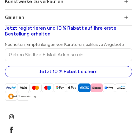
Kunstwerke zu verkaufen
Marc Chagall
Pablo Picasso
Gemälde zu verkaufen
Salvador Dalí
Galerien
Abstrakte Gemälde zu verkaufen
Banksy
Ölgemälde
Mr. Brainwash
Kunstgalerien in Deutschland
Jetzt registrieren und 10 % Rabatt auf Ihre erste
Landschaftsgemälde
Shepard Fairey
Kunstgalerien in Schweiz
Bestellung erhalten
Drucke
Kunstgalerien in Österreich
Skulpturen
Neuheiten, Empfehlungen von Kuratoren, exklusive Angebote
Acrylgemälde
Geben
Sie
Ihre
E-
Mail-
Jetzt 10 % Rabatt sichern
Adresse
ein
Banküberweisung