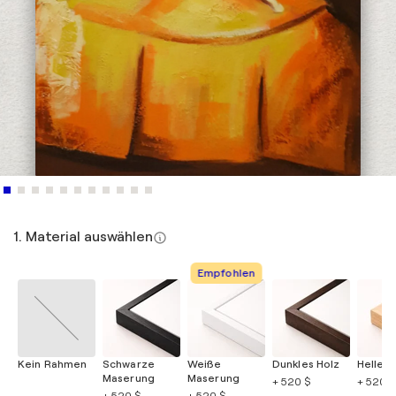
1. Material auswählen
Empfohlen
Kein Rahmen
Schwarze
Weiße
Dunkles Holz
Helles 
Maserung
Maserung
+ 520 $
+ 520 $