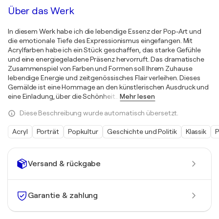
Über das Werk
In diesem Werk habe ich die lebendige Essenz der Pop-Art und
die emotionale Tiefe des Expressionismus eingefangen. Mit
Acrylfarben habe ich ein Stück geschaffen, das starke Gefühle
und eine energiegeladene Präsenz hervorruft. Das dramatische
Zusammenspiel von Farben und Formen soll Ihrem Zuhause
lebendige Energie und zeitgenössisches Flair verleihen. Dieses
Gemälde ist eine Hommage an den künstlerischen Ausdruck und
eine Einladung, über die Schönheit
…
Mehr lesen
Diese Beschreibung wurde automatisch übersetzt.
Acryl
Porträt
Popkultur
Geschichte und Politik
Klassik
P
Versand & rückgabe
Garantie & zahlung