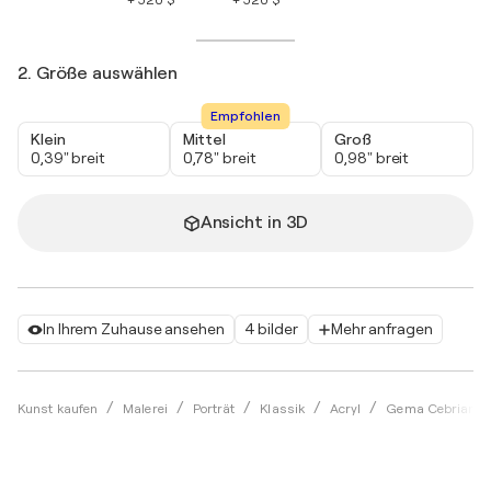
+ 520 $
+ 520 $
2. Größe auswählen
Empfohlen
Klein
Mittel
Groß
0,39" breit
0,78" breit
0,98" breit
Ansicht in 3D
In Ihrem Zuhause ansehen
4 bilder
Mehr anfragen
Kunst kaufen
Malerei
Porträt
Klassik
Acryl
Gema Cebrian