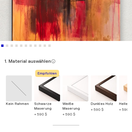
1. Material auswählen
Empfohlen
Kein Rahmen
Schwarze
Weiße
Dunkles Holz
Helles 
Maserung
Maserung
+ 590 $
+ 590 $
+ 590 $
+ 590 $