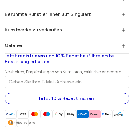
Einen Gutschein verschenken
Partner
Werden Sie Mitglied unseres Handelsprogramms
Singulart als Künstler*in beitreten
Unsere Künstler:innen
Ihr Konto
Berühmte Künstler:innen auf Singulart
Als Künstler anmelden
Singulart-Magazin
Käuferschutz
Jobs
+49 30 31196995
Henri Matisse
Entdecken Sie kuratierte Originalkunst
Kunstwerke zu verkaufen
Marc Chagall
Pablo Picasso
Gemälde zu verkaufen
Salvador Dalí
Galerien
Abstrakte Gemälde zu verkaufen
Banksy
Ölgemälde
Mr. Brainwash
Kunstgalerien in Deutschland
Jetzt registrieren und 10 % Rabatt auf Ihre erste
Landschaftsgemälde
Shepard Fairey
Kunstgalerien in Schweiz
Bestellung erhalten
Drucke
Kunstgalerien in Österreich
Skulpturen
Neuheiten, Empfehlungen von Kuratoren, exklusive Angebote
Acrylgemälde
Geben
Sie
Ihre
E-
Mail-
Jetzt 10 % Rabatt sichern
Adresse
ein
Banküberweisung