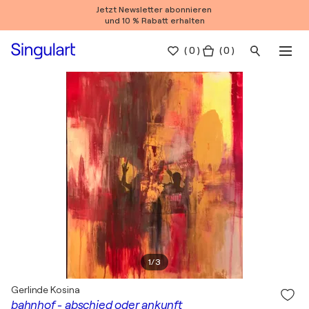
Jetzt Newsletter abonnieren
und 10 % Rabatt erhalten
(
0
)
( 0 )
1
/
3
Gerlinde Kosina
bahnhof - abschied oder ankunft