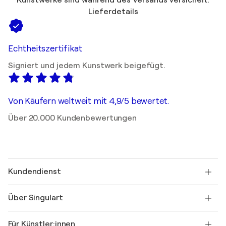
Kunstwerke sind während des Versands versichert.
Lieferdetails
Echtheitszertifikat
Signiert und jedem Kunstwerk beigefügt.
Von Käufern weltweit mit 4,9/5 bewertet.
Über 20.000 Kundenbewertungen
Kundendienst
Kontaktieren Sie uns
Über Singulart
Versand
Rücknahmerichtlinie
Über uns
Kundenreferenzen
Für Künstler:innen
FAQ