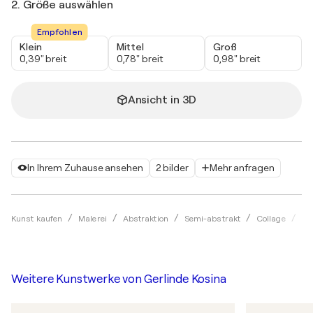
2. Größe auswählen
Empfohlen
Klein
Mittel
Groß
0,39" breit
0,78" breit
0,98" breit
Ansicht in 3D
In Ihrem Zuhause ansehen
2 bilder
Mehr anfragen
Kunst kaufen
Malerei
Abstraktion
Semi-abstrakt
Collage
Ge
Weitere Kunstwerke von
Gerlinde Kosina