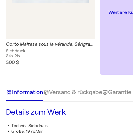
Weitere K
Corto Maltese sous la véranda, Sérigraphie originale signée
Siebdruck
24x12in
300 $
Information
Versand & rückgabe
Garantie
Details zum Werk
Technik
:
Siebdruck
Größe
:
19,7x7,9in