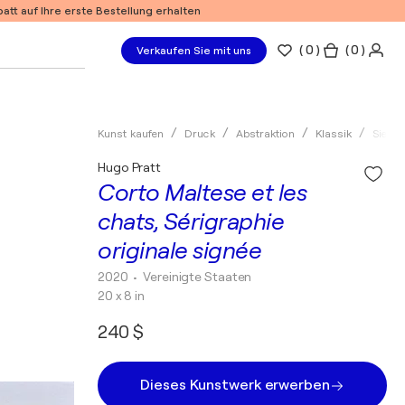
tt auf Ihre erste Bestellung erhalten
(
0
)
( 0 )
Verkaufen Sie mit uns
Kunst kaufen
Druck
Abstraktion
Klassik
Siebd
Hugo Pratt
Corto Maltese et les
chats, Sérigraphie
originale signée
2020
• Vereinigte Staaten
20 x 8 in
240 $
Dieses Kunstwerk erwerben