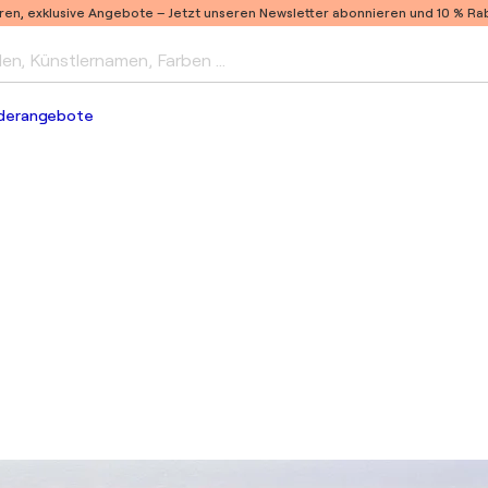
ren, exklusive Angebote –
Jetzt unseren Newsletter abonnieren und 10 % Raba
len, Künstlernamen, Farben …
derangebote