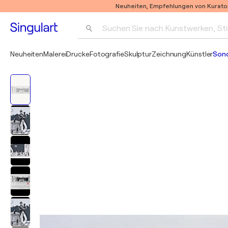
Neuheiten, Empfehlungen von Kurato
Suchen Sie nach Kunstwerken, Sti
Neuheiten
Malerei
Drucke
Fotografie
Skulptur
Zeichnung
Künstler
Son