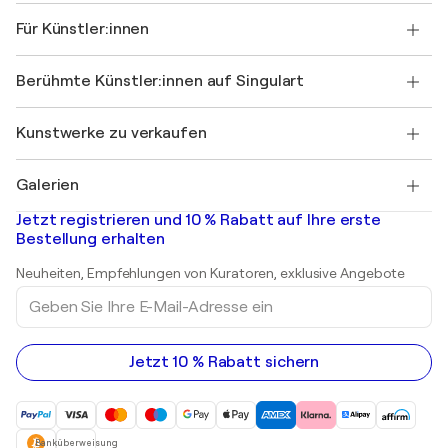
Über uns
Kundenreferenzen
Für Künstler:innen
FAQ
Einen Gutschein verschenken
Partner
Werden Sie Mitglied unseres Handelsprogramms
Singulart als Künstler*in beitreten
Unsere Künstler:innen
Ihr Konto
Berühmte Künstler:innen auf Singulart
Als Künstler anmelden
Singulart-Magazin
Käuferschutz
Jobs
+49 30 31196995
Henri Matisse
Entdecken Sie kuratierte Originalkunst
Kunstwerke zu verkaufen
Marc Chagall
Pablo Picasso
Gemälde zu verkaufen
Salvador Dalí
Galerien
Abstrakte Gemälde zu verkaufen
Banksy
Ölgemälde
Mr. Brainwash
Kunstgalerien in Deutschland
Jetzt registrieren und 10 % Rabatt auf Ihre erste
Landschaftsgemälde
Shepard Fairey
Kunstgalerien in Schweiz
Bestellung erhalten
Drucke
Kunstgalerien in Österreich
Skulpturen
Neuheiten, Empfehlungen von Kuratoren, exklusive Angebote
Acrylgemälde
Geben
Sie
Ihre
E-
Mail-
Jetzt 10 % Rabatt sichern
Adresse
ein
Banküberweisung