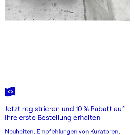
JACQUELINE ENGELS
Ladies & Gentlemen 9
Sie haben sich in dieses bereits verkaufte Werk verliebt?
Jetzt registrieren und 10 % Rabatt auf
Auftragsarbeit anfragen
Ihre erste Bestellung erhalten
Neuheiten, Empfehlungen von Kuratoren,