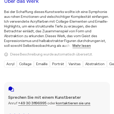
Über das Werk
Bei der Schaffung dieses Kunstwerks wollte ich eine Symphonie
aus rohen Emotionen und vielschichtiger Komplexität einfangen.
Ich verwendete Acrylfarben mit Collage-Elementen und Emaille-
Highlights, um eine strukturelle Tiefe zu erzeugen, die den
Betrachter einlädt, das Zusammenspiel von Form und
Abstraktion zu erkunden. Dieses Werk, das vom Geist des
Expressionismus und halbabstrakter Figuren durchdrungen ist,
soll sowohl Selbstbeobachtung als auch
…
Mehr lesen
Diese Beschreibung wurde automatisch übersetzt.
Acryl
Collage
Emaille
Porträt
Vanitas
Abstraktion
Ge
Sprechen Sie mit einem Kunstberater
Anruf
+49 30 31196995
oder
kontaktieren sie uns