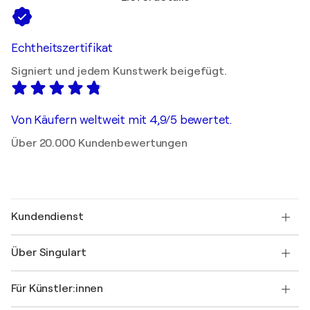
Echtheitszertifikat
Signiert und jedem Kunstwerk beigefügt.
Von Käufern weltweit mit 4,9/5 bewertet.
Über 20.000 Kundenbewertungen
Kundendienst
Kontaktieren Sie uns
Über Singulart
Versand
Rücknahmerichtlinie
Über uns
Kundenreferenzen
Für Künstler:innen
FAQ
Einen Gutschein verschenken
Partner
Werden Sie Mitglied unseres Handelsprogramms