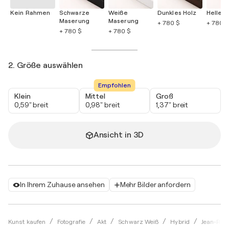
Kein Rahmen
Schwarze
Weiße
Dunkles Holz
Helles 
Maserung
Maserung
+ 780 $
+ 780 $
+ 780 $
+ 780 $
2. Größe auswählen
Empfohlen
Klein
Mittel
Groß
0,59" breit
0,98" breit
1,37" breit
Ansicht in 3D
In Ihrem Zuhause ansehen
Mehr Bilder anfordern
Kunst kaufen
Fotografie
Akt
Schwarz Weiß
Hybrid
Jean-Robe