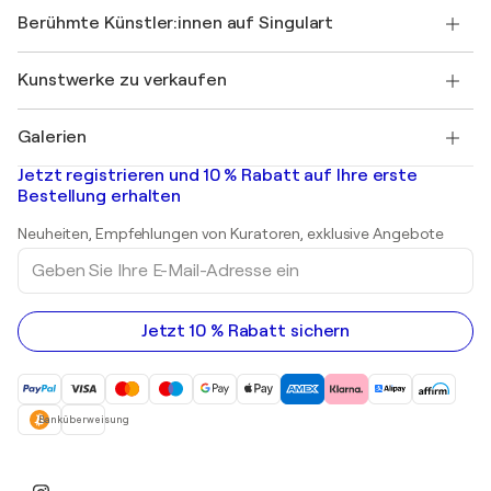
Singulart als Künstler*in beitreten
Unsere Künstler:innen
Ihr Konto
Berühmte Künstler:innen auf Singulart
Als Künstler anmelden
Singulart-Magazin
Käuferschutz
Jobs
+49 30 31196995
Henri Matisse
Entdecken Sie kuratierte Originalkunst
Kunstwerke zu verkaufen
Marc Chagall
Pablo Picasso
Gemälde zu verkaufen
Salvador Dalí
Galerien
Abstrakte Gemälde zu verkaufen
Banksy
Ölgemälde
Mr. Brainwash
Kunstgalerien in Deutschland
Jetzt registrieren und 10 % Rabatt auf Ihre erste
Landschaftsgemälde
Shepard Fairey
Kunstgalerien in Schweiz
Bestellung erhalten
Drucke
Kunstgalerien in Österreich
Skulpturen
Neuheiten, Empfehlungen von Kuratoren, exklusive Angebote
Acrylgemälde
Geben
Sie
Ihre
E-
Mail-
Jetzt 10 % Rabatt sichern
Adresse
ein
Banküberweisung