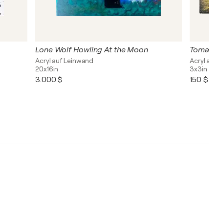
Lone Wolf Howling At the Moon
Tomato
Acryl auf Leinwand
Acryl auf
20x16in
3x3in
3.000 $
150 $