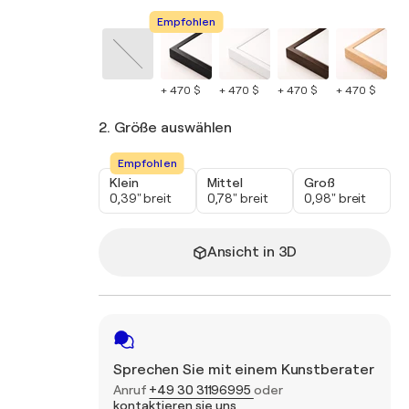
Empfohlen
+ 470 $
+ 470 $
+ 470 $
+ 470 $
+ 
2. Größe auswählen
Empfohlen
Klein
Mittel
Groß
0,39" breit
0,78" breit
0,98" breit
Ansicht in 3D
Sprechen Sie mit einem Kunstberater
Anruf
+49 30 31196995
oder
kontaktieren sie uns