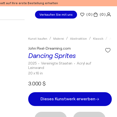
tt auf Ihre erste Bestellung erhalten
(
0
)
( 0 )
Verkaufen Sie mit uns
Kunst kaufen
Malerei
Abstraktion
Klassik
Acryl
John Pixel-Dreaming.com
Dancing Sprites
2025
• Vereinigte Staaten
•
Acryl auf
Leinwand
20 x 16 in
3.000 $
Dieses Kunstwerk erwerben