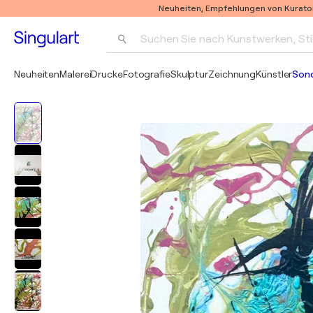
Neuheiten, Empfehlungen von Kurato
Suchen Sie nach Kunstwerken, Sti
Neuheiten
Malerei
Drucke
Fotografie
Skulptur
Zeichnung
Künstler
Son