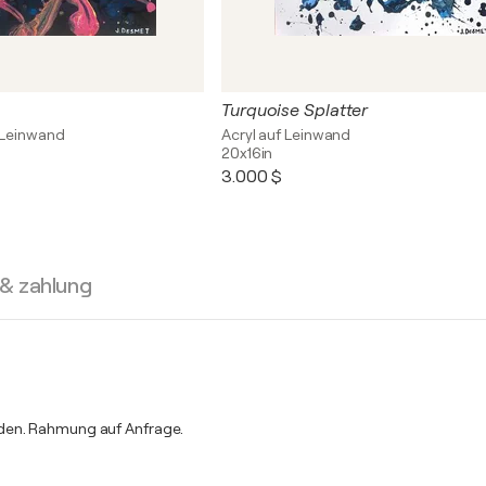
Turquoise Splatter
 Leinwand
Acryl auf Leinwand
20x16in
3.000 $
 & zahlung
rden. Rahmung auf Anfrage.