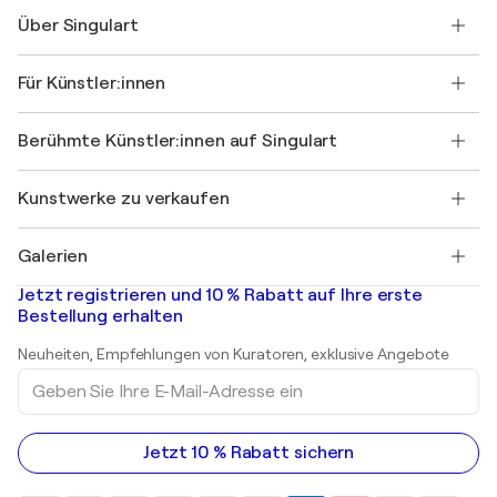
Kontaktieren Sie uns
Über Singulart
Versand
Rücknahmerichtlinie
Über uns
Kundenreferenzen
Für Künstler:innen
FAQ
Einen Gutschein verschenken
Partner
Werden Sie Mitglied unseres Handelsprogramms
Singulart als Künstler*in beitreten
Unsere Künstler:innen
Ihr Konto
Berühmte Künstler:innen auf Singulart
Als Künstler anmelden
Singulart-Magazin
Käuferschutz
Jobs
+49 30 31196995
Henri Matisse
Entdecken Sie kuratierte Originalkunst
Kunstwerke zu verkaufen
Marc Chagall
Pablo Picasso
Gemälde zu verkaufen
Salvador Dalí
Galerien
Abstrakte Gemälde zu verkaufen
Banksy
Ölgemälde
Mr. Brainwash
Kunstgalerien in Deutschland
Jetzt registrieren und 10 % Rabatt auf Ihre erste
Landschaftsgemälde
Shepard Fairey
Kunstgalerien in Schweiz
Bestellung erhalten
Drucke
Kunstgalerien in Österreich
Skulpturen
Neuheiten, Empfehlungen von Kuratoren, exklusive Angebote
Acrylgemälde
Geben
Sie
Ihre
E-
Mail-
Jetzt 10 % Rabatt sichern
Adresse
ein