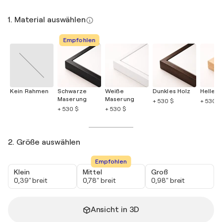
1. Material auswählen
Empfohlen
Kein Rahmen
Schwarze
Weiße
Dunkles Holz
Helles 
Maserung
Maserung
+ 530 $
+ 530 $
+ 530 $
+ 530 $
2. Größe auswählen
Empfohlen
Klein
Mittel
Groß
0,39" breit
0,78" breit
0,98" breit
Ansicht in 3D