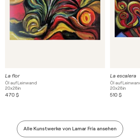
La flor
La escalera
Öl auf Leinwand
Öl auf Leinwan
20x28in
20x28in
470 $
510 $
Alle Kunstwerke von Lamar Fría ansehen