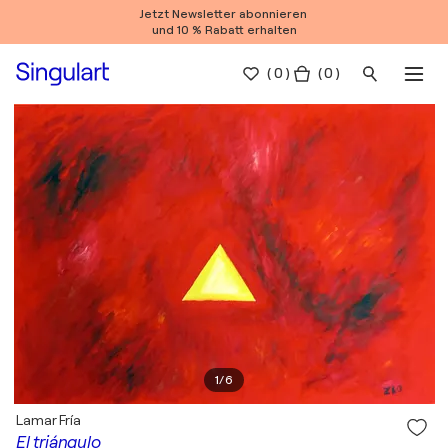
Jetzt Newsletter abonnieren
und 10 % Rabatt erhalten
(
0
)
( 0 )
1
/
6
Lamar Fría
El triángulo