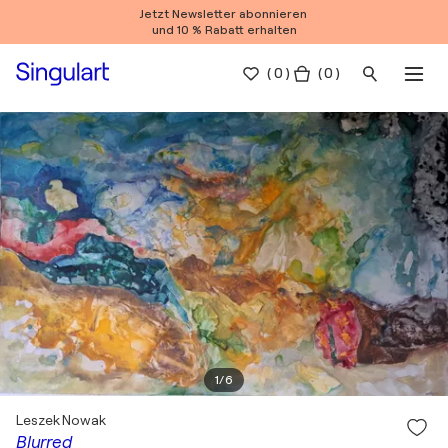
Jetzt Newsletter abonnieren
und 10 % Rabatt erhalten
(
0
)
( 0 )
1
/
6
Leszek Nowak
Blurred