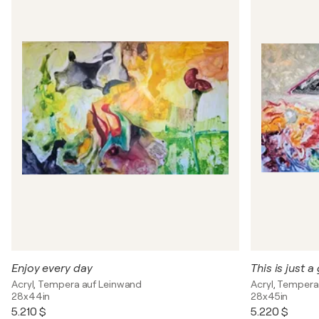
Enjoy every day
This is just 
Acryl, Tempera auf Leinwand
Acryl, Tempera
28x44in
28x45in
5.210 $
5.220 $