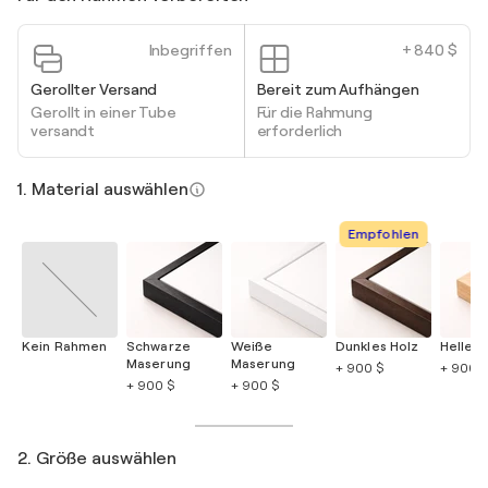
Inbegriffen
+ 840 $
Gerollter Versand
Bereit zum Aufhängen
Gerollt in einer Tube
Für die Rahmung
versandt
erforderlich
1. Material auswählen
Empfohlen
Kein Rahmen
Schwarze
Weiße
Dunkles Holz
Helles 
Maserung
Maserung
+ 900 $
+ 900 $
+ 900 $
+ 900 $
2. Größe auswählen