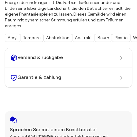
Energie durchdrungen ist. Die Farben fließen ineinander und
bilden eine lebendige Landschaft, die den Betrachter einlädt, die
eigene Phantasie spielen zu lassen. Dieses Gemälde wird einen
Raum mit dynamischer Stimmung erfüllen und zum Träumen
anregen.
Acryl
Tempera
Abstraktion
Abstrakt
Baum
Plastic
W
Versand & rückgabe
Garantie & zahlung
Sprechen Sie mit einem Kunstberater
Anruf
+49 30 31196995
oder
kontaktieren sie uns