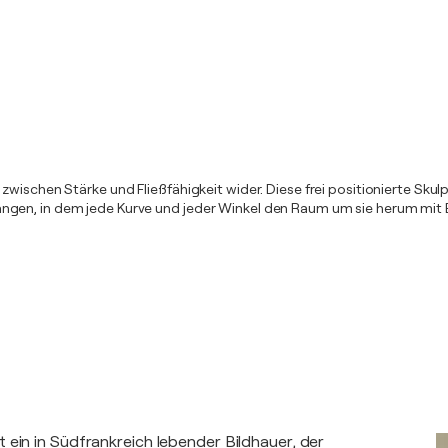
ischen Stärke und Fließfähigkeit wider. Diese frei positionierte Skulpt
en, in dem jede Kurve und jeder Winkel den Raum um sie herum mit Ener
 ein in Südfrankreich lebender Bildhauer, der