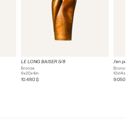
LE LONG BAISER 5/8
J'en pin
Bronze
Bronze
6x20x4in
10x14x9i
10.480 $
9.050 $