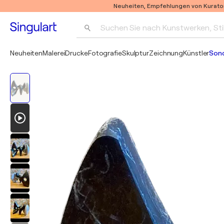
Neuheiten, Empfehlungen von Kurato
Suchen Sie nach Kunstwerken, Sti
Neuheiten
Malerei
Drucke
Fotografie
Skulptur
Zeichnung
Künstler
Son