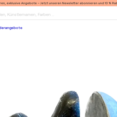
ren, exklusive Angebote –
Jetzt unseren Newsletter abonnieren und 10 % Raba
len, Künstlernamen, Farben …
derangebote