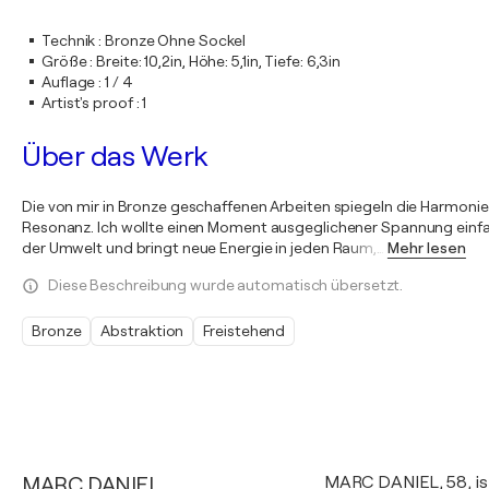
Technik
:
Bronze Ohne Sockel
Größe
:
Breite: 10,2in, Höhe: 5,1in, Tiefe: 6,3in
Auflage
:
1 / 4
Artist's proof
:
1
Über das Werk
Die von mir in Bronze geschaffenen Arbeiten spiegeln die Harmonie zw
Resonanz. Ich wollte einen Moment ausgeglichener Spannung einfang
der Umwelt und bringt neue Energie in jeden Raum,
…
Mehr lesen
Diese Beschreibung wurde automatisch übersetzt.
Bronze
Abstraktion
Freistehend
MARC DANIEL
MARC DANIEL, 58, ist