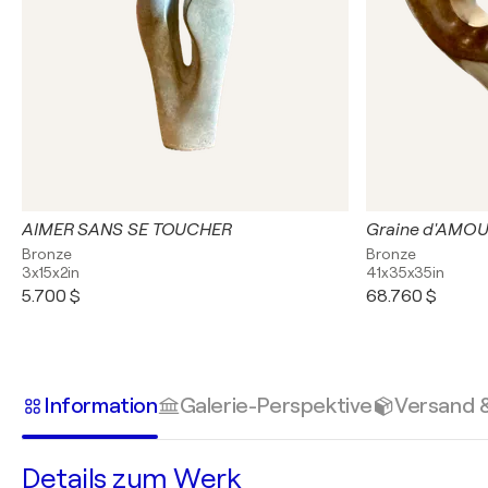
AIMER SANS SE TOUCHER
Graine d'AMO
Bronze
Bronze
3x15x2in
41x35x35in
5.700 $
68.760 $
Information
Galerie-Perspektive
Versand 
Details zum Werk