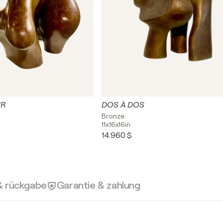
UR
DOS À DOS
Bronze
11x16x16in
14.960 $
& rückgabe
Garantie & zahlung