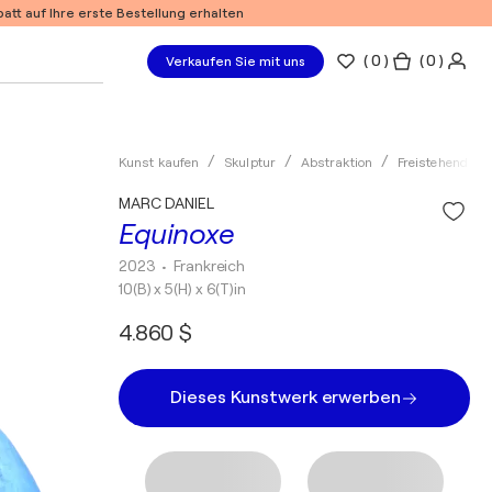
tt auf Ihre erste Bestellung erhalten
(
0
)
( 0 )
Verkaufen Sie mit uns
Kunst kaufen
Skulptur
Abstraktion
Freistehend
MARC DANIEL
Equinoxe
2023
• Frankreich
10(B) x 5(H) x 6(T)in
4.860 $
Dieses Kunstwerk erwerben