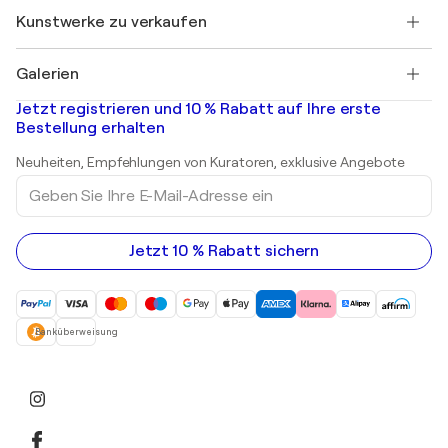
+49 30 31196995
Henri Matisse
Entdecken Sie kuratierte Originalkunst
Kunstwerke zu verkaufen
Marc Chagall
Pablo Picasso
Gemälde zu verkaufen
Salvador Dalí
Galerien
Abstrakte Gemälde zu verkaufen
Banksy
Ölgemälde
Mr. Brainwash
Kunstgalerien in Deutschland
Jetzt registrieren und 10 % Rabatt auf Ihre erste
Landschaftsgemälde
Shepard Fairey
Kunstgalerien in Schweiz
Bestellung erhalten
Drucke
Kunstgalerien in Österreich
Skulpturen
Neuheiten, Empfehlungen von Kuratoren, exklusive Angebote
Acrylgemälde
Geben
Sie
Ihre
E-
Mail-
Jetzt 10 % Rabatt sichern
Adresse
ein
Banküberweisung