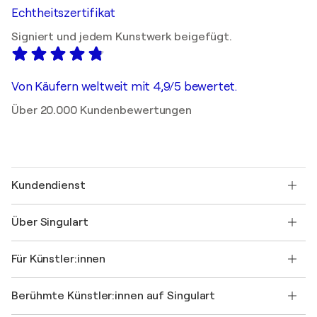
Echtheitszertifikat
Signiert und jedem Kunstwerk beigefügt.
Von Käufern weltweit mit 4,9/5 bewertet.
Über 20.000 Kundenbewertungen
Kundendienst
Kontaktieren Sie uns
Über Singulart
Versand
Rücknahmerichtlinie
Über uns
Kundenreferenzen
Für Künstler:innen
FAQ
Einen Gutschein verschenken
Partner
Werden Sie Mitglied unseres Handelsprogramms
Singulart als Künstler*in beitreten
Unsere Künstler:innen
Ihr Konto
Berühmte Künstler:innen auf Singulart
Als Künstler anmelden
Singulart-Magazin
Käuferschutz
Jobs