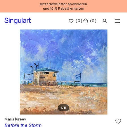
Jetzt Newsletter abonnieren
und 10 % Rabatt erhalten
(
0
)
( 0 )
1
/
11
Maria Kireev
Before the Storm