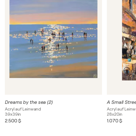
Dreams by the sea (2)
A Small Stre
Acryl auf Leinwand
Acryl auf Lein
39x39in
28x20in
2.500 $
1.070 $