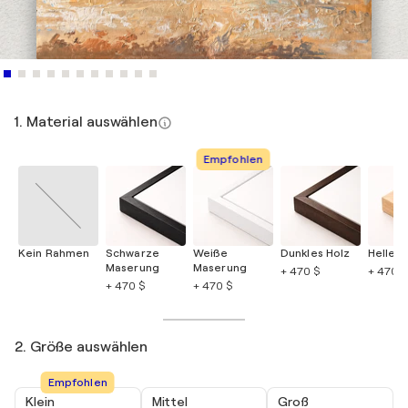
1. Material auswählen
Empfohlen
Kein Rahmen
Schwarze
Weiße
Dunkles Holz
Helles 
Maserung
Maserung
+ 470 $
+ 470 $
+ 470 $
+ 470 $
2. Größe auswählen
Empfohlen
Klein
Mittel
Groß