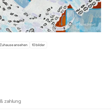
m Zuhause ansehen
10 bilder
 & zahlung