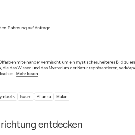
rden. Rahmung auf Anfrage.
Ölfarben miteinander vermischt, um ein mystisches, heiteres Bild zu e
, die das Wissen und das Mysterium der Natur repräsentieren, verkörpe
lischen
…
Mehr lesen
ymbolik
Baum
Pflanze
Malen
inrichtung entdecken