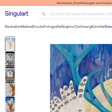
Neuheiten, Empfehlungen von Kurato
Suchen Sie nach Kunstwerken, Sti
Neuheiten
Malerei
Drucke
Fotografie
Skulptur
Zeichnung
Künstler
Son