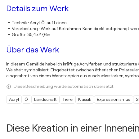
Details zum Werk
Technik
:
Acryl, Öl auf Leinen
Verarbeitung
:
Werk auf Keilrahmen. Kann direkt aufgehängt we
Größe
:
35,4x27,6in
Über das Werk
In diesem Gemälde habe ich kräftige Acrylfarben und strukturierte 
Weisheit symbolisiert. Eingebettet zwischen ätherischen Polareulen
eingerahmt von einem Wandteppich aus ausdrucksstarken, symbo
Diese Beschreibung wurde automatisch übersetzt.
Acryl
Öl
Landschaft
Tiere
Klassik
Expressionismus
S
Diese Kreation in einer Innene