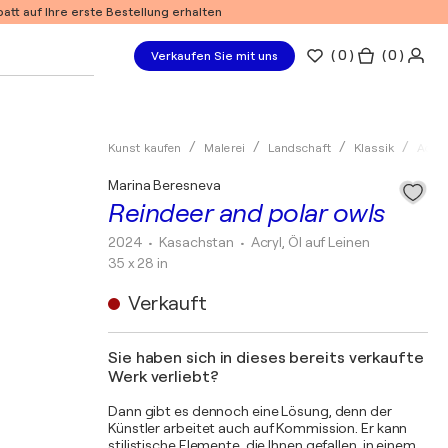
tt auf Ihre erste Bestellung erhalten
(
0
)
( 0 )
Verkaufen Sie mit uns
Kunst kaufen
Malerei
Landschaft
Klassik
Acryl
Marina Beresneva
Reindeer and polar owls
2024
• Kasachstan
•
Acryl, Öl auf Leinen
35 x 28 in
Verkauft
Sie haben sich in dieses bereits verkaufte
Werk verliebt?
Dann gibt es dennoch eine Lösung, denn der
Künstler arbeitet auch auf Kommission. Er kann
stilistische Elemente, die Ihnen gefallen, in einem