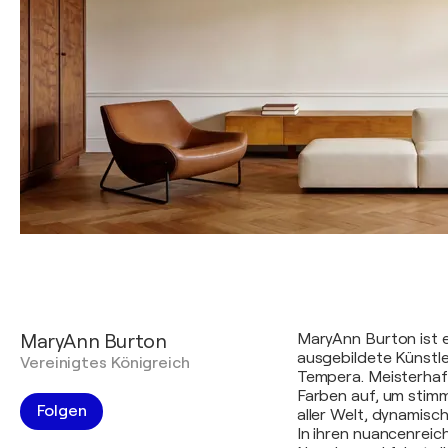
MaryAnn Burton
MaryAnn Burton ist 
ausgebildete Künstle
Vereinigtes Königreich
Tempera. Meisterhaft
Farben auf, um stimm
Folgen
aller Welt, dynamisc
In ihren nuancenreich