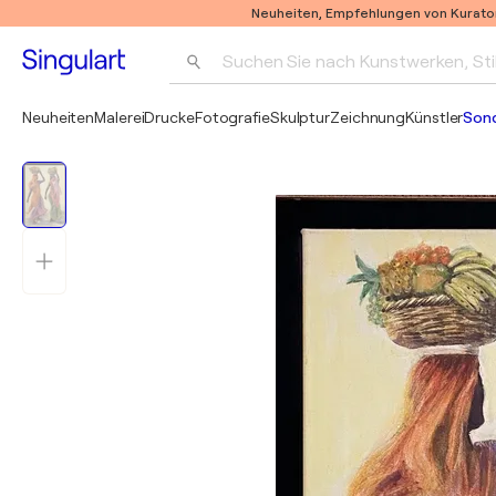
Neuheiten, Empfehlungen von Kurato
Suchen Sie nach Kunstwerken, Sti
Neuheiten
Malerei
Drucke
Fotografie
Skulptur
Zeichnung
Künstler
Son