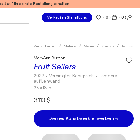
tt auf Ihre erste Bestellung erhalten
(
0
)
( 0 )
Verkaufen Sie mit uns
Kunst kaufen
Malerei
Genre
Klassik
Tempera
MaryAnn Burton
Fruit Sellers
2022
• Vereinigtes Königreich
•
Tempera
auf Leinwand
28 x 18 in
3.110 $
Dieses Kunstwerk erwerben