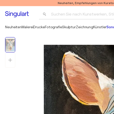
Neuheiten, Empfehlungen von Kurato
Suchen Sie nach Kunstwerken, Sti
Neuheiten
Malerei
Drucke
Fotografie
Skulptur
Zeichnung
Künstler
Son