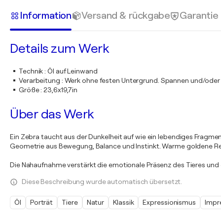
Information
Versand & rückgabe
Garantie
Details zum Werk
Technik
:
Öl auf Leinwand
Verarbeitung
:
Werk ohne festen Untergrund. Spannen und/oder
Größe
:
23,6x19,7in
Über das Werk
Ein Zebra taucht aus der Dunkelheit auf wie ein lebendiges Fragment
Geometrie aus Bewegung, Balance und Instinkt. Warme goldene Refl
Die Nahaufnahme verstärkt die emotionale Präsenz des Tieres und
Diese Beschreibung wurde automatisch übersetzt.
Öl
Porträt
Tiere
Natur
Klassik
Expressionismus
Impr