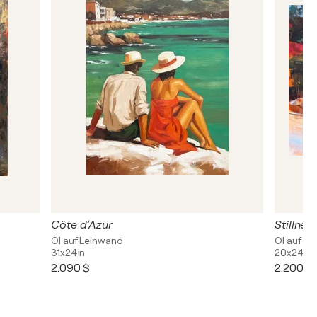
Côte d’Azur
Stillnes
Öl auf Leinwand
Öl auf L
31x24in
20x24in
2.090 $
2.200 $