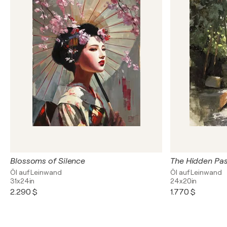
Blossoms of Silence
The Hidden Pa
Öl auf Leinwand
Öl auf Leinwand
31x24in
24x20in
2.290 $
1.770 $