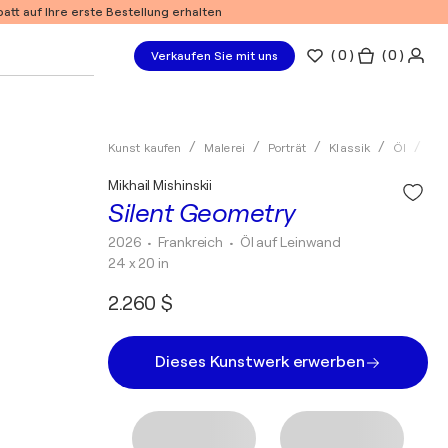
tt auf Ihre erste Bestellung erhalten
(
0
)
( 0 )
Verkaufen Sie mit uns
Kunst kaufen
Malerei
Porträt
Klassik
Öl
Mik
Mikhail Mishinskii
Silent Geometry
2026
• Frankreich
•
Öl auf Leinwand
24 x 20 in
2.260 $
Dieses Kunstwerk erwerben