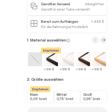
Gerollter Versand
Inbegriffen
Gerollt in einer Tube versandt
Bereit zum Aufhängen
+ 440 $
Für die Rahmung erforderlich
1. Material auswählen
Empfohlen
+ 510 $
+ 510 $
+ 510 $
+ 510 $
+ 
2. Größe auswählen
Empfohlen
Klein
Mittel
Groß
0,39" breit
0,78" breit
0,98" breit