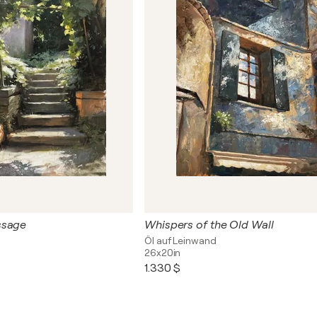
ssage
Whispers of the Old Wall
Öl auf Leinwand
26x20in
1.330 $