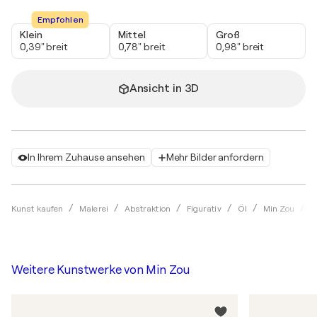
Empfohlen
Klein
Mittel
Groß
0,39" breit
0,78" breit
0,98" breit
Ansicht in 3D
In Ihrem Zuhause ansehen
Mehr Bilder anfordern
A
Kunst kaufen
Malerei
Abstraktion
Figurativ
Öl
Min Zou
Weitere Kunstwerke von
Min Zou