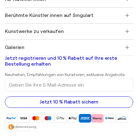
Einen Gutschein verschenken
Partner
Werden Sie Mitglied unseres Handelsprogramms
Singulart als Künstler*in beitreten
Unsere Künstler:innen
Ihr Konto
Berühmte Künstler:innen auf Singulart
Als Künstler anmelden
Singulart-Magazin
Käuferschutz
Jobs
+49 30 31196995
Henri Matisse
Entdecken Sie kuratierte Originalkunst
Kunstwerke zu verkaufen
Marc Chagall
Pablo Picasso
Gemälde zu verkaufen
Salvador Dalí
Galerien
Abstrakte Gemälde zu verkaufen
Banksy
Ölgemälde
Mr. Brainwash
Kunstgalerien in Deutschland
Jetzt registrieren und 10 % Rabatt auf Ihre erste
Landschaftsgemälde
Shepard Fairey
Kunstgalerien in Schweiz
Bestellung erhalten
Drucke
Kunstgalerien in Österreich
Skulpturen
Neuheiten, Empfehlungen von Kuratoren, exklusive Angebote
Acrylgemälde
Geben
Sie
Ihre
E-
Mail-
Jetzt 10 % Rabatt sichern
Adresse
ein
Banküberweisung