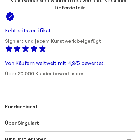
Kunstwerke sind während des Versands versichert.
Lieferdetails
Echtheitszertifikat
Signiert und jedem Kunstwerk beigefügt.
Von Käufern weltweit mit 4,9/5 bewertet.
Über 20.000 Kundenbewertungen
Kundendienst
Kontaktieren Sie uns
Über Singulart
Versand
Rücknahmerichtlinie
Über uns
Kundenreferenzen
Für Künstler:innen
FAQ