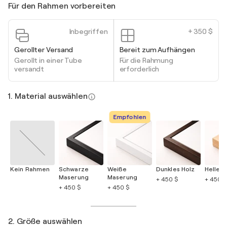
Für den Rahmen vorbereiten
Inbegriffen
+ 350 $
Gerollter Versand
Bereit zum Aufhängen
Gerollt in einer Tube
Für die Rahmung
versandt
erforderlich
1. Material auswählen
Empfohlen
Kein Rahmen
Schwarze
Weiße
Dunkles Holz
Helles 
Maserung
Maserung
+ 450 $
+ 450 $
+ 450 $
+ 450 $
2. Größe auswählen