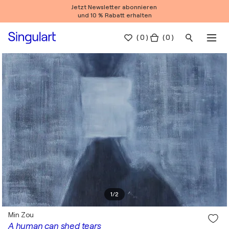
Jetzt Newsletter abonnieren
und 10 % Rabatt erhalten
(
0
)
( 0 )
1
/
2
Min Zou
A human can shed tears